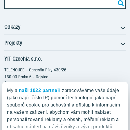
Odkazy
Projekty
Postup koupě
Klientské změny
YIT Czechia s.r.o.
RANTA Barrandov III
Aktuality
RANTA Barrandov IV
TELEHOUSE – Generála Píky 430/26
Blog
TOIVO Roztyly II
160 00 Praha 6 - Dejvice
Kariéra
Česká republika
PORTTI Kladno II
O nás
My a
naši 1022 partneři
zpracováváme vaše údaje
KALEVALA
YIT PLUS
(jako např. číslo IP) pomocí technologií, jako např.
800 200 666
VIRTA Kladno
souborů cookie pro uchování a přístup k informacím
domov@yit.cz
na vašem zařízení, abychom vám mohli nabízet
KATTILA Kamýk
personalizované reklamy a obsah, měření reklam a
ROSALA
Telefon na centrální recepci:
obsahu, náhled na návštěvníky a vývoj produktů.