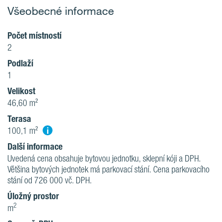
Všeobecné informace
Počet místností
2
Podlaží
1
Velikost
46,60 m²
Terasa
i
100,1 m²
Další informace
Uvedená cena obsahuje bytovou jednotku, sklepní kóji a DPH.
Většina bytových jednotek má parkovací stání. Cena parkovacího
stání od 726 000 vč. DPH.
Úložný prostor
2
m