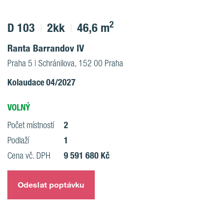
2
D 103
2kk
46,6 m
Ranta Barrandov IV
Praha 5 | Schránilova, 152 00 Praha
Kolaudace 04/2027
VOLNÝ
2
Počet místností
1
Podlaží
9 591 680 Kč
Cena vč. DPH
Odeslat poptávku