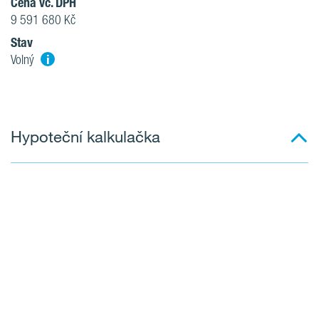
Cena vč. DPH
9 591 680 Kč
Stav
i
Volný
Hypoteční kalkulačka