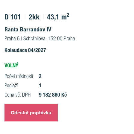
2
D 101
2kk
43,1 m
Ranta Barrandov IV
Praha 5 | Schránilova, 152 00 Praha
Kolaudace 04/2027
VOLNÝ
2
Počet místností
1
Podlaží
9 182 880 Kč
Cena vč. DPH
Odeslat poptávku