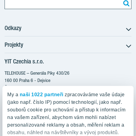
Odkazy
Projekty
Postup koupě
Klientské změny
YIT Czechia s.r.o.
RANTA Barrandov III
Aktuality
RANTA Barrandov IV
TELEHOUSE – Generála Píky 430/26
Blog
TOIVO Roztyly II
160 00 Praha 6 - Dejvice
Kariéra
Česká republika
PORTTI Kladno II
O nás
My a
naši 1022 partneři
zpracováváme vaše údaje
KALEVALA
YIT PLUS
(jako např. číslo IP) pomocí technologií, jako např.
800 200 666
VIRTA Kladno
souborů cookie pro uchování a přístup k informacím
domov@yit.cz
na vašem zařízení, abychom vám mohli nabízet
KATTILA Kamýk
personalizované reklamy a obsah, měření reklam a
ROSALA
Telefon na centrální recepci:
obsahu, náhled na návštěvníky a vývoj produktů.