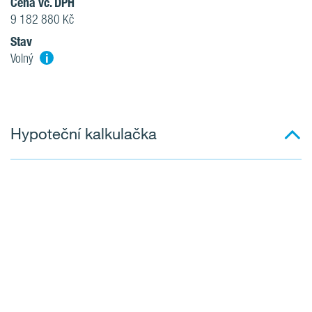
Cena vč. DPH
9 182 880 Kč
Stav
i
Volný
Hypoteční kalkulačka