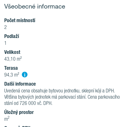
Všeobecné informace
Počet místností
2
Podlaží
1
Velikost
43,10 m²
Terasa
i
94,3 m²
Další informace
Uvedená cena obsahuje bytovou jednotku, sklepní kóji a DPH.
Většina bytových jednotek má parkovací stání. Cena parkovacího
stání od 726 000 vč. DPH.
Úložný prostor
2
m