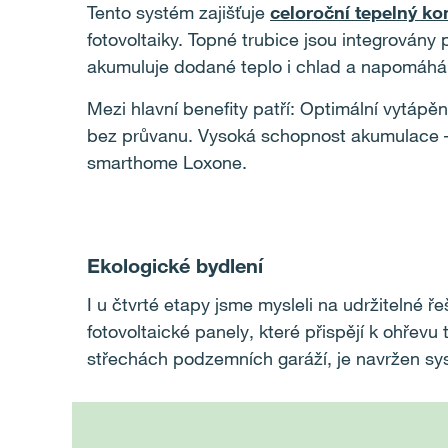
Tento systém zajišťuje
celoroční tepelný ko
fotovoltaiky. Topné trubice jsou integrován
akumuluje dodané teplo i chlad a napomáhá
Mezi hlavní benefity patří: Optimální vytápě
bez průvanu. Vysoká schopnost akumulace – t
smarthome Loxone.
Ekologické bydlení
I u čtvrté etapy jsme mysleli na udržitelné 
fotovoltaické panely, které přispějí k ohřevu
střechách podzemních garáží, je navržen sy