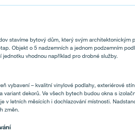
dov stavíme bytový dům, který svým architektonickým p
etap. Objekt o 5 nadzemních a jednom podzemním podla
í jednotku vhodnou například pro drobné služby.
 vybavení – kvalitní vinylové podlahy, exteriérové stín
ika variant dekorů. Ve všech bytech budou okna s izolač
je v letních měsících i dochlazování místnosti. Nadstan
ch změn.
vání