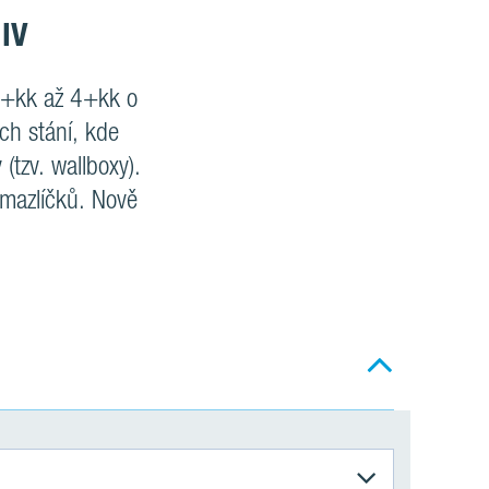
 IV
 2+kk až 4+kk o
ch stání, kde
tzv. wallboxy).
 mazlíčků. Nově