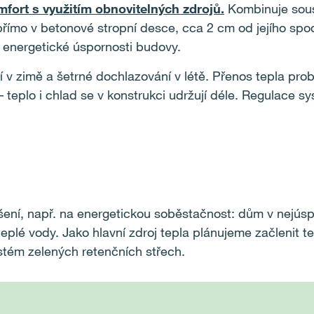
mfort s využitím obnovitelných zdrojů.
Kombinuje soust
y přímo v betonové stropní desce, cca 2 cm od jejího sp
 energetické úspornosti budovy.
ní v zimě a šetrné dochlazování v létě. Přenos tepla pr
eplo i chlad se v konstrukci udržují déle. Regulace s
řešení, např. na energetickou soběstačnost: dům v nejúsp
 teplé vody. Jako hlavní zdroj tepla plánujeme začlenit
stém zelených retenčních střech.