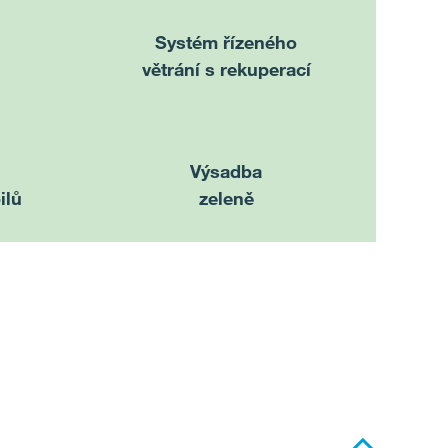
Systém řízeného
větrání s rekuperací
Výsadba
ilů
zeleně