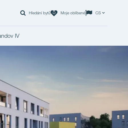
Hledání bytů
Moje oblíbené
CS
andov IV