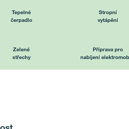
Tepelné
Stropní
čerpadlo
vytápění
Zelené
Příprava pro
střechy
nabíjení elektromob
ost