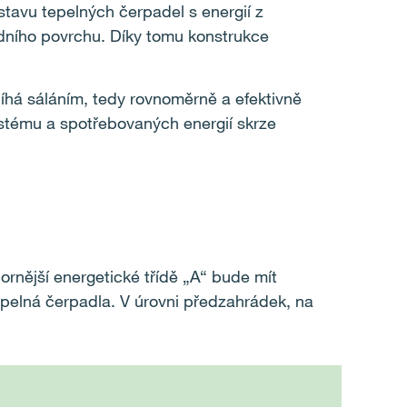
avu tepelných čerpadel s energií z
odního povrchu. Díky tomu konstrukce
obíhá sáláním, tedy rovnoměrně a efektivně
ystému a spotřebovaných energií skrze
ornější energetické třídě „A“ bude mít
 tepelná čerpadla. V úrovni předzahrádek, na