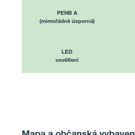
PENB A
(mimořádně úsporná)
LED
osvětlení
Mapa a občanská vybaven