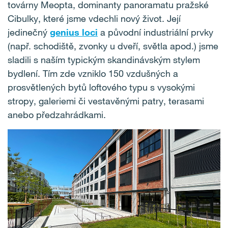
továrny Meopta, dominanty panoramatu pražské
Cibulky, které jsme vdechli nový život. Její
jedinečný
genius loci
a původní industriální prvky
(např. schodiště, zvonky u dveří, světla apod.) jsme
sladili s naším typickým skandinávským stylem
bydlení. Tím zde vzniklo 150 vzdušných a
prosvětlených bytů loftového typu s vysokými
stropy, galeriemi či vestavěnými patry, terasami
anebo předzahrádkami.