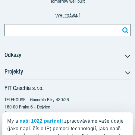
Tomorrow well built
VYHLEDÁVÁNÍ
Odkazy
Projekty
Postup koupě
Klientské změny
YIT Czechia s.r.o.
RANTA Barrandov III
Aktuality
RANTA Barrandov IV
TELEHOUSE – Generála Píky 430/26
Blog
TOIVO Roztyly II
160 00 Praha 6 - Dejvice
Kariéra
Česká republika
PORTTI Kladno II
O nás
My a
naši 1022 partneři
zpracováváme vaše údaje
KALEVALA
YIT PLUS
(jako např. číslo IP) pomocí technologií, jako např.
800 200 666