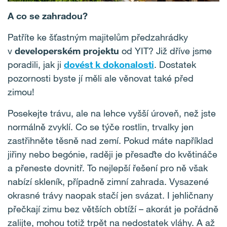
A co se zahradou?
Patříte ke šťastným majitelům předzahrádky
v
developerském projektu
od YIT? Již dříve jsme
poradili, jak ji
dovést k dokonalosti
. Dostatek
pozornosti byste jí měli ale věnovat také před
zimou!
Posekejte trávu, ale na lehce vyšší úroveň, než jste
normálně zvyklí. Co se týče rostlin, trvalky jen
zastřihněte těsně nad zemí. Pokud máte například
jiřiny nebo begónie, raději je přesaďte do květináče
a přeneste dovnitř. To nejlepší řešení pro ně však
nabízí skleník, případně zimní zahrada. Vysazené
okrasné trávy naopak stačí jen svázat. I jehličnany
přečkají zimu bez větších obtíží – akorát je pořádně
zalijte, mohou totiž trpět na nedostatek vláhy. A až