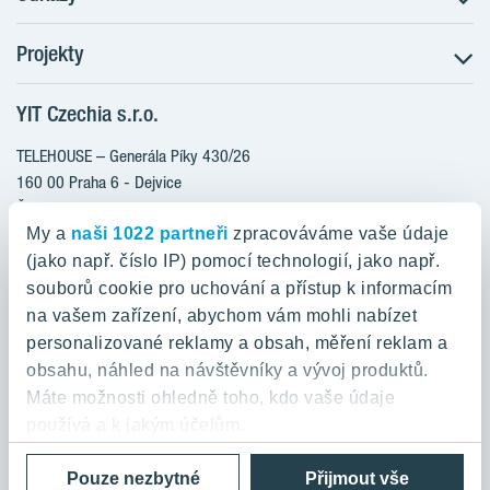
Projekty
Postup koupě
Klientské změny
YIT Czechia s.r.o.
RANTA Barrandov III
Aktuality
RANTA Barrandov IV
TELEHOUSE – Generála Píky 430/26
Blog
TOIVO Roztyly II
160 00 Praha 6 - Dejvice
Kariéra
Česká republika
PORTTI Kladno II
O nás
My a
naši 1022 partneři
zpracováváme vaše údaje
KALEVALA
YIT PLUS
(jako např. číslo IP) pomocí technologií, jako např.
800 200 666
VIRTA Kladno
souborů cookie pro uchování a přístup k informacím
domov@yit.cz
na vašem zařízení, abychom vám mohli nabízet
KATTILA Kamýk
personalizované reklamy a obsah, měření reklam a
ROSALA
Telefon na centrální recepci:
obsahu, náhled na návštěvníky a vývoj produktů.
+420 224 318 261
Máte možnosti ohledně toho, kdo vaše údaje
používá a k jakým účelům.
Zásady ochrany osobních údajů a Podmínky použití
Cookies
Pouze nezbytné
Přijmout vše
Pokud to povolíte, rádi bychom také: