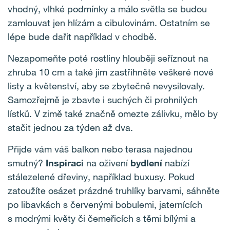
vhodný, vlhké podmínky a málo světla se budou
zamlouvat jen hlízám a cibulovinám. Ostatním se
lépe bude dařit například v chodbě.
Nezapomeňte poté rostliny hlouběji seříznout na
zhruba 10 cm a také jim zastřihněte veškeré nové
listy a květenství, aby se zbytečně nevysilovaly.
Samozřejmě je zbavte i suchých či prohnilých
lístků. V zimě také značně omezte zálivku, mělo by
stačit jednou za týden až dva.
Přijde vám váš balkon nebo terasa najednou
smutný?
Inspiraci
na oživení
bydlení
nabízí
stálezelené dřeviny, například buxusy. Pokud
zatoužíte osázet prázdné truhlíky barvami, sáhněte
po libavkách s červenými bobulemi, jaternících
s modrými květy či čemeřicích s těmi bílými a