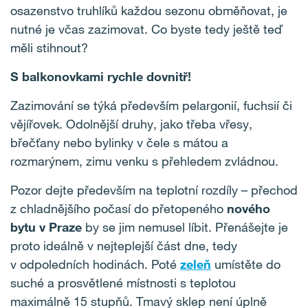
osazenstvo truhlíků každou sezonu obměňovat, je
nutné je včas zazimovat. Co byste tedy ještě teď
měli stihnout?
S balkonovkami rychle dovnitř!
Zazimování se týká především pelargonií, fuchsií či
vějířovek. Odolnější druhy, jako třeba vřesy,
břečťany nebo bylinky v čele s mátou a
rozmarýnem, zimu venku s přehledem zvládnou.
Pozor dejte především na teplotní rozdíly – přechod
z chladnějšího počasí do přetopeného
nového
bytu v Praze
by se jim nemusel líbit. Přenášejte je
proto ideálně v nejteplejší část dne, tedy
v odpoledních hodinách. Poté
zeleň
umístěte do
suché a prosvětlené místnosti s teplotou
maximálně 15 stupňů. Tmavý sklep není úplně