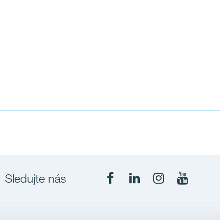
Aalto Cibulka
Sledujte nás
Nový rezidenční projekt
největších pražských par
Stranou od ruchu doprav