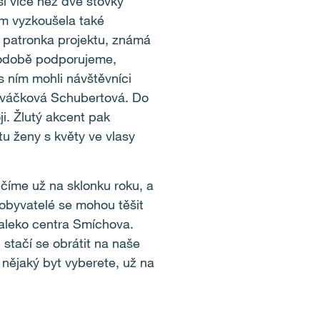
si více než dvě stovky
em vyzkoušela také
t patronka projektu, známá
uhodobě podporujeme,
 s ním mohli návštěvníci
laváčková Schubertová. Do
oji. Žlutý akcent pak
tu ženy s květy ve vlasy
číme už na sklonku roku, a
 obyvatelé se mohou těšit
daleko centra Smíchova.
 stačí se obrátit na naše
nějaký byt vyberete, už na