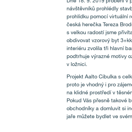
Dne 18. 9. 2019 proběhl v p
návštěvníků prohlédly stav
prohlídku pomocí virtuální 
česká herečka Tereza Brods
s velkou radostí jsme přivít
obdivovat vzorový byt 3+kk
interiéru zvolila tři hlavní 
podtrhuje výrazné motivy oz
v ložnici.
Projekt Aalto Cibulka s ce
proto je vhodný i pro zájem
na klidné prostředí v těsn
Pokud Vás přesně takové byd
obchodníky a domluvit si ind
jaře můžete bydlet ve sv