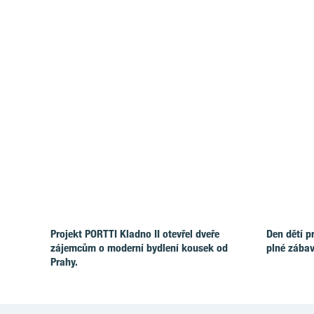
Projekt PORTTI Kladno II otevřel dveře
Den dětí p
zájemcům o moderní bydlení kousek od
plné zábav
Prahy.