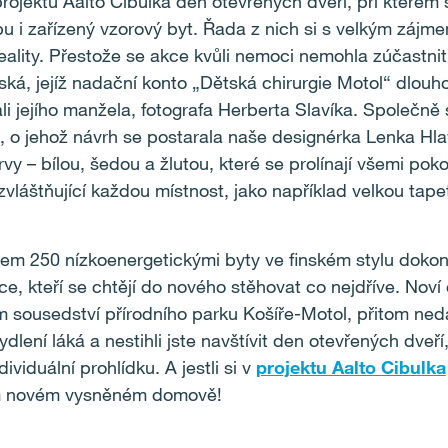
rojektu Aalto Cibulka den otevřených dveří, při kterém 
bu i zařízený vzorový byt. Řada z nich si s velkým zájm
reality. Přestože se akce kvůli nemoci nemohla zúčastni
ká, jejíž nadační konto „Dětská chirurgie Motol“ dlo
ali jejího manžela, fotografa Herberta Slavíka. Společně
, o jehož návrh se postarala naše designérka Lenka H
barvy – bílou, šedou a žlutou, které se prolínají všemi pok
vláštňující každou místnost, jako například velkou tape
lkem 250 nízkoenergetickými byty ve finském stylu dokon
ce, kteří se chtějí do nového stěhovat co nejdříve. Noví
ém sousedství přírodního parku Košíře-Motol, přitom ne
lení láká a nestihli jste navštívit den otevřených dveří,
ividuální prohlídku. A jestli si v
projektu Aalto Cibulka
ém novém vysněném domově!