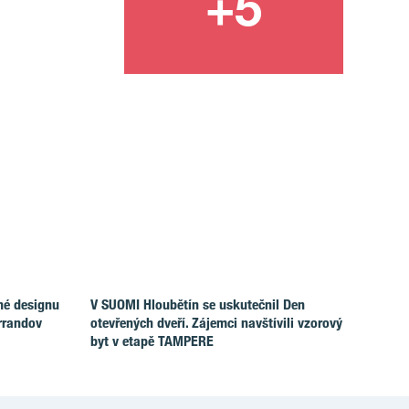
né designu
V SUOMI Hloubětín se uskutečnil Den
rrandov
otevřených dveří. Zájemci navštívili vzorový
byt v etapě TAMPERE