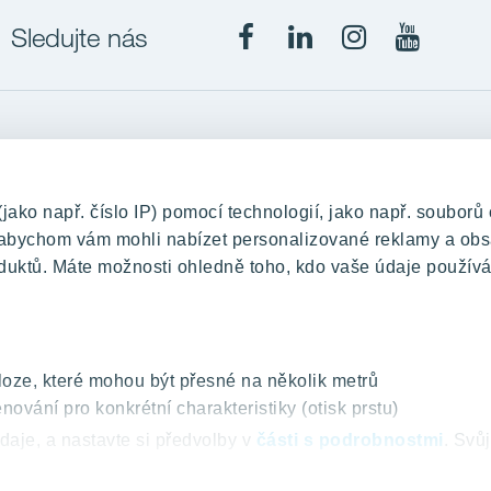
Sledujte nás
Projekty
upě
RANTA Barrandov III
ko např. číslo IP) pomocí technologií, jako např. souborů 
změny
RANTA Barrandov IV
, abychom vám mohli nabízet personalizované reklamy a obs
duktů. Máte možnosti ohledně toho, kdo vaše údaje používá
TOIVO Roztyly II
PORTTI Kladno II
KALEVALA
VIRTA Kladno
oze, které mohou být přesné na několik metrů
nování pro konkrétní charakteristiky (otisk prstu)
KATTILA Kamýk
daje, a nastavte si předvolby v
části s podrobnostmi
. Svů
ROSALA
šení o souborech cookie.