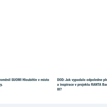
roměnil SUOMI Hloubětín v místo
DOD: Jak vypadalo odpoledne pl
y.
a inspirace v projektu RANTA Ba
III?