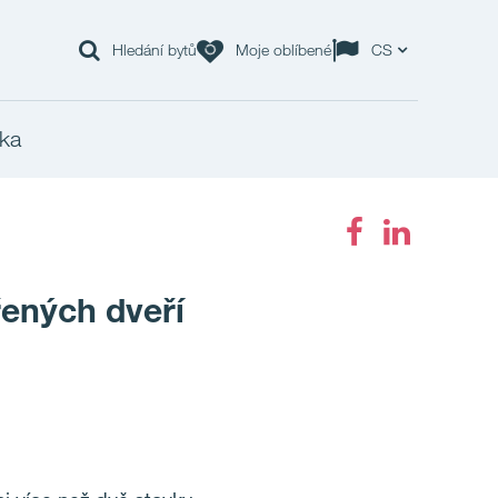
Hledání bytů
Moje oblíbené
CS
ka
řených dveří