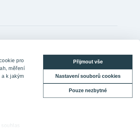
YIT Czechia s.r.o.
TELEHOUSE – Generála Píky 430/26
cookie pro
Přijmout vše
160 00 Praha 6 - Dejvice
ah, měření
Česká republika
 a k jakým
Nastavení souborů cookies
800 200 666
Pouze nezbytné
domov@yit.cz
Telefon na centrální recepci:
+420 224 318 261
j souhlas