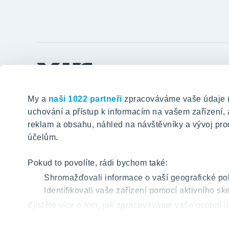
Odkazy
Tomorrow well built
Postup ko
My a
naši 1022 partneři
zpracováváme vaše údaje (ja
Klientské 
uchování a přístup k informacím na vašem zařízení
VYHLEDÁVÁNÍ
reklam a obsahu, náhled na návštěvníky a vývoj pro
Aktuality
účelům.
Blog
Kariéra
Pokud to povolíte, rádi bychom také:
O nás
Shromažďovali informace o vaší geografické pol
Identifikovali vaše zařízení pomocí aktivního ske
YIT PLUS
Zjistěte více o tom, jak zpracováváme vaše osobní ú
můžete kdykoliv změnit nebo odvolat v části Prohlá