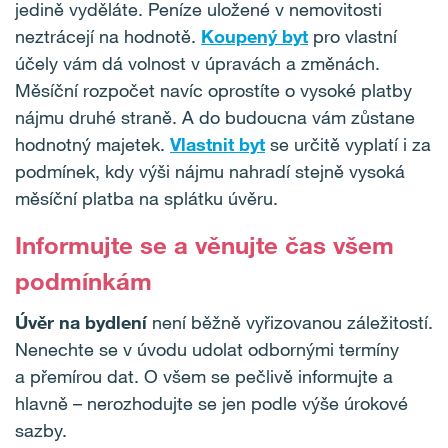
jedině vyděláte. Peníze uložené v nemovitosti
neztrácejí na hodnotě.
Koupený byt
pro vlastní
účely vám dá volnost v úpravách a změnách.
Měsíční rozpočet navíc oprostíte o vysoké platby
nájmu druhé straně. A do budoucna vám zůstane
hodnotný majetek.
Vlastnit byt
se určitě vyplatí i za
podmínek, kdy výši nájmu nahradí stejně vysoká
měsíční platba na splátku úvěru.
Informujte se a věnujte čas všem
podmínkám
Úvěr na bydlení
není běžně vyřizovanou záležitostí.
Nenechte se v úvodu udolat odbornými termíny
a přemírou dat. O všem se pečlivě informujte a
hlavně – nerozhodujte se jen podle výše úrokové
sazby.