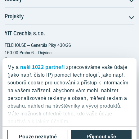
Projekty
Postup koupě
Klientské změny
YIT Czechia s.r.o.
RANTA Barrandov III
Aktuality
RANTA Barrandov IV
TELEHOUSE – Generála Píky 430/26
Blog
TOIVO Roztyly II
160 00 Praha 6 - Dejvice
Kariéra
Česká republika
PORTTI Kladno II
O nás
My a
naši 1022 partneři
zpracováváme vaše údaje
KALEVALA
YIT PLUS
(jako např. číslo IP) pomocí technologií, jako např.
800 200 666
VIRTA Kladno
souborů cookie pro uchování a přístup k informacím
domov@yit.cz
na vašem zařízení, abychom vám mohli nabízet
KATTILA Kamýk
personalizované reklamy a obsah, měření reklam a
ROSALA
Telefon na centrální recepci:
obsahu, náhled na návštěvníky a vývoj produktů.
+420 224 318 261
Máte možnosti ohledně toho, kdo vaše údaje
používá a k jakým účelům.
Zásady ochrany osobních údajů a Podmínky použití
Cookies
Pouze nezbytné
Přijmout vše
Pokud to povolíte, rádi bychom také: