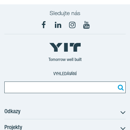
Sledujte nás
Tomorrow well built
VYHLEDÁVÁNÍ
Odkazy
Projekty
Postup koupě