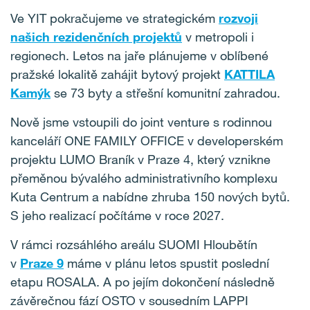
Ve YIT pokračujeme ve strategickém
rozvoji
našich rezidenčních projektů
v metropoli i
regionech. Letos na jaře plánujeme v oblíbené
pražské lokalitě zahájit bytový projekt
KATTILA
Kamýk
se 73 byty a střešní komunitní zahradou.
Nově jsme vstoupili do joint venture s rodinnou
kanceláří ONE FAMILY OFFICE v developerském
projektu LUMO Braník v Praze 4, který vznikne
přeměnou bývalého administrativního komplexu
Kuta Centrum a nabídne zhruba 150 nových bytů.
S jeho realizací počítáme v roce 2027.
V rámci rozsáhlého areálu SUOMI Hloubětín
v
Praze 9
máme v plánu letos spustit poslední
etapu ROSALA. A po jejím dokončení následně
závěrečnou fází OSTO v sousedním LAPPI