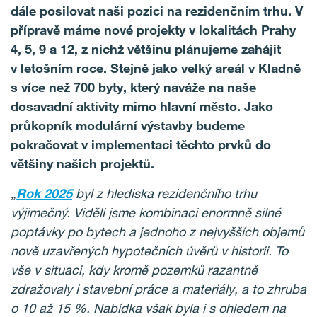
dále posilovat naši pozici na rezidenčním trhu. V
přípravě máme nové projekty v lokalitách Prahy
4, 5, 9 a 12, z nichž většinu plánujeme zahájit
v letošním roce. Stejně jako velký areál v Kladně
s více než 700 byty, který naváže na naše
dosavadní aktivity mimo hlavní město. Jako
průkopník modulární výstavby budeme
pokračovat v implementaci těchto prvků do
většiny našich projektů.
„
Rok 2025
byl z hlediska rezidenčního trhu
výjimečný. Viděli jsme kombinaci enormně silné
poptávky po bytech a jednoho z nejvyšších objemů
nově uzavřených hypotečních úvěrů v historii. To
vše v situaci, kdy kromě pozemků razantně
zdražovaly i stavební práce a materiály, a to zhruba
o 10 až 15 %. Nabídka však byla i s ohledem na