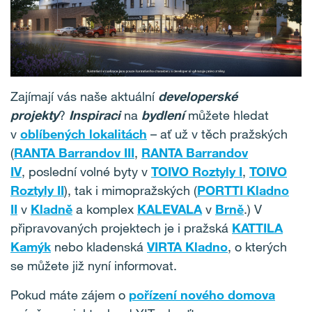
Zajímají vás naše aktuální
developerské
projekty
?
Inspiraci
na
bydlení
můžete hledat
v
oblíbených lokalitách
– ať už v těch pražských
(
RANTA Barrandov III
,
RANTA Barrandov
IV
, poslední volné byty v
TOIVO Roztyly I
,
TOIVO
Roztyly II
), tak i mimopražských (
PORTTI Kladno
II
v
Kladně
a komplex
KALEVALA
v
Brně
.) V
připravovaných projektech je i pražská
KATTILA
Kamýk
nebo kladenská
VIRTA Kladno
, o kterých
se můžete již nyní informovat.
Pokud máte zájem o
pořízení nového domova