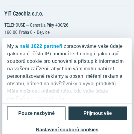
Klientské změny
YIT Czechia s.r.o.
RANTA Barrandov III
Aktuality
RANTA Barrandov IV
TELEHOUSE – Generála Píky 430/26
Blog
TOIVO Roztyly II
160 00 Praha 6 - Dejvice
Kariéra
Česká republika
PORTTI Kladno II
O nás
My a
naši 1022 partneři
zpracováváme vaše údaje
KALEVALA
YIT PLUS
(jako např. číslo IP) pomocí technologií, jako např.
800 200 666
VIRTA Kladno
souborů cookie pro uchování a přístup k informacím
domov@yit.cz
na vašem zařízení, abychom vám mohli nabízet
KATTILA Kamýk
personalizované reklamy a obsah, měření reklam a
ROSALA
Telefon na centrální recepci:
obsahu, náhled na návštěvníky a vývoj produktů.
+420 224 318 261
Máte možnosti ohledně toho, kdo vaše údaje
používá a k jakým účelům.
Zásady ochrany osobních údajů a Podmínky použití
Cookies
Pouze nezbytné
Přijmout vše
Pokud to povolíte, rádi bychom také:
© 2026 YIT Corporation
Shromažďovali informace o vaší geografické
poloze, které mohou být přesné na několik metrů
Nastavení souborů cookies