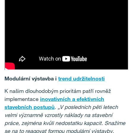
Modulární výstavba i
trend udržitelnosti
K našim dlouhodobým prioritám patří rovněž
implementace
inovativních a efektivních
stavebních postupů
.
„V posledních pěti letech
velmi významně vzrostly náklady na stavební
práce, zejména kvůli nedostatku kapacit. Snažíme
se na to reagovat formou modulární výstavby,