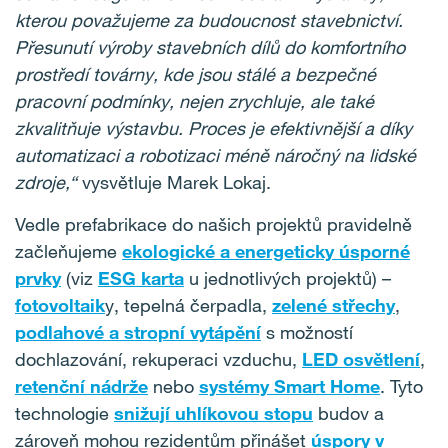
kterou považujeme za budoucnost stavebnictví.
Přesunutí výroby stavebních dílů do komfortního
prostředí továrny, kde jsou stálé a bezpečné
pracovní podmínky, nejen zrychluje, ale také
zkvalitňuje výstavbu. Proces je efektivnější a díky
automatizaci a robotizaci méně náročný na lidské
zdroje,“
vysvětluje Marek Lokaj.
Vedle prefabrikace do našich projektů pravidelně
začleňujeme
ekologické a energeticky úsporné
prvky
(viz
ESG karta
u jednotlivých projektů) –
fotovoltaik
y, tepelná čerpadla,
zelené střechy
,
podlahové a stropní vytápění
s možností
dochlazování, rekuperaci vzduchu,
LED osvětlení
,
retenční nádrže
nebo
systémy Smart Home
. Tyto
technologie
snižují uhlíkovou stopu
budov a
zároveň mohou rezidentům přinášet
úspory v