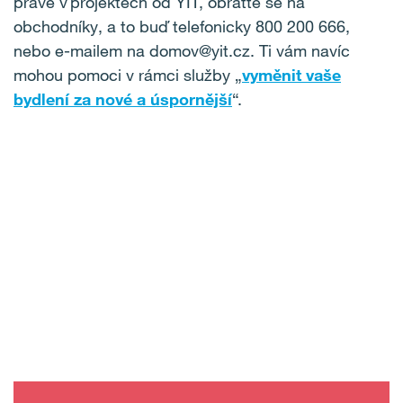
právě v projektech od YIT, obraťte se na
obchodníky, a to buď telefonicky 800 200 666,
nebo e-mailem na domov@yit.cz. Ti vám navíc
mohou pomoci v rámci služby „
vyměnit vaše
bydlení za nové a úspornější
“.