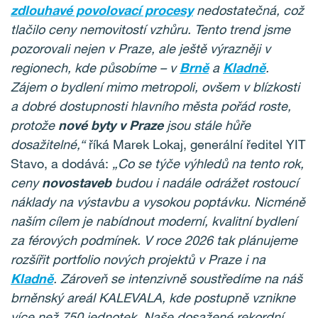
zdlouhavé povolovací procesy
nedostatečná, což
tlačilo ceny nemovitostí vzhůru. Tento trend jsme
pozorovali nejen v Praze, ale ještě výrazněji v
regionech, kde působíme – v
Brně
a
Kladně
.
Zájem o bydlení mimo metropoli, ovšem v blízkosti
a dobré dostupnosti hlavního města pořád roste,
protože
nové byty v Praze
jsou stále hůře
dosažitelné,“
říká Marek Lokaj, generální ředitel YIT
Stavo, a dodává:
„Co se týče výhledů na tento rok,
ceny
novostaveb
budou i nadále odrážet rostoucí
náklady na výstavbu a vysokou poptávku. Nicméně
naším cílem je nabídnout moderní, kvalitní bydlení
za férových podmínek. V roce 2026 tak plánujeme
rozšířit portfolio nových projektů v Praze i na
Kladně
. Zároveň se intenzivně soustředíme na náš
brněnský areál KALEVALA, kde postupně vznikne
více než 750 jednotek. Naše dosažené rekordní