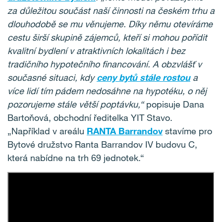
za důležitou součást naší činnosti na českém trhu a
dlouhodobě se mu věnujeme. Díky němu otevíráme
cestu širší skupině zájemců, kteří si mohou pořídit
kvalitní bydlení v atraktivních lokalitách i bez
tradičního hypotečního financování. A obzvlášť v
současné situaci, kdy
ceny bytů stále rostou
a
více lidí tím pádem nedosáhne na hypotéku, o něj
pozorujeme stále větší poptávku,“
popisuje Dana
Bartoňová, obchodní ředitelka YIT Stavo.
„Například v areálu
RANTA Barrandov
stavíme pro
Bytové družstvo Ranta Barrandov IV budovu C,
která nabídne na trh 69 jednotek.“