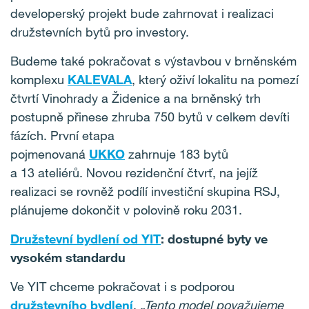
developerský projekt bude zahrnovat i realizaci
družstevních bytů pro investory.
Budeme také pokračovat s výstavbou v brněnském
komplexu
KALEVALA
, který oživí lokalitu na pomezí
čtvrtí Vinohrady a Židenice a na brněnský trh
postupně přinese zhruba 750 bytů v celkem devíti
fázích. První etapa
pojmenovaná
UKKO
zahrnuje 183 bytů
a 13 ateliérů. Novou rezidenční čtvrť, na jejíž
realizaci se rovněž podílí investiční skupina RSJ,
plánujeme dokončit v polovině roku 2031.
Družstevní bydlení od YIT
: dostupné byty ve
vysokém standardu
Ve YIT chceme pokračovat i s podporou
družstevního bydlení
.
„Tento model považujeme