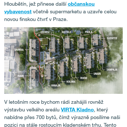
Hloubětín, jež přinese další
občanskou
vybavenost
včetně supermarketu a uzavře celou
novou finskou čtvrť v Praze.
V letošním roce bychom rádi zahájili rovněž
výstavbu velkého areálu
VIRTA Kladno
, který
nabídne přes 700 bytů, čímž výrazně posílíme naši
pozici na stále rostoucím kladenském trhu. Tento