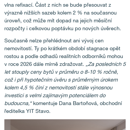
vlna refixací. Část z nich se bude přesouvat z
výrazně nižších sazeb kolem 2 % na současnou
úroveň, což může mít dopad na jejich měsíční
rozpočty i celkovou poptávku po nových úvěrech.
Současně nelze přehlédnout ani vývoj cen
nemovitostí. Ty po krátkém období stagnace opět
rostou a podle odhadů realitních odborníků mohou
v roce 2026 dále mírně zdražovat.
„Za posledních 5
let stouply ceny bytů v průměru o 8-10 % ročně,
což i při hypotečním úvěru s průměrným úrokem
kolem 4,5 % činí z nemovitostí stále výnosnou
investici s velmi zajímavým potenciálem do
budoucna,“
komentuje Dana Bartoňová, obchodní
ředitelka YIT Stavo.