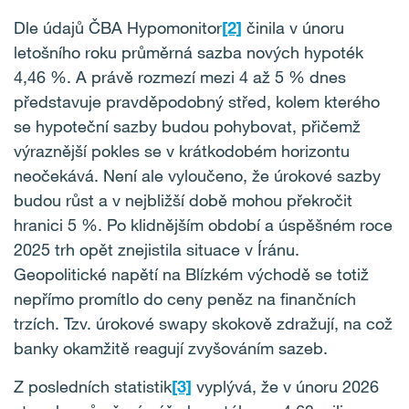
Dle údajů ČBA Hypomonitor
[2]
činila v únoru
letošního roku průměrná sazba nových hypoték
4,46 %. A právě rozmezí mezi 4 až 5 % dnes
představuje pravděpodobný střed, kolem kterého
se hypoteční sazby budou pohybovat, přičemž
výraznější pokles se v krátkodobém horizontu
neočekává. Není ale vyloučeno, že úrokové sazby
budou růst a v nejbližší době mohou překročit
hranici 5 %. Po klidnějším období a úspěšném roce
2025 trh opět znejistila situace v Íránu.
Geopolitické napětí na Blízkém východě se totiž
nepřímo promítlo do ceny peněz na finančních
trzích. Tzv. úrokové swapy skokově zdražují, na což
banky okamžitě reagují zvyšováním sazeb.
Z posledních statistik
[3]
vyplývá, že v únoru 2026