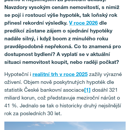
Navzdory vysokým cenám nemovitostí, s nimiž
se pojí i rostoucí výše hypoték, tak loňský rok
přinesl rekordní výsledky.
V roce 2026
dle
predikcí zůstane zájem o sjednání hypotéky
nadále silný, i když boom z minulého roku
pravděpodobně nepřekoná. Co to znamená pro
dostupnost bydlení? A vyplatí se v aktuální
situaci nemovitost koupit, nebo raději počkat?
Hypoteční i
realitní trh v roce 2025
zažily výrazné
oživení. Objem nově poskytnutých hypoték dle
statistik České bankovní asociace
[1]
dosáhl 321
miliard korun, což představuje meziroční nárůst o
41 %. Jednalo se tak o historicky druhý nejsilnější
rok za posledních 30 let.