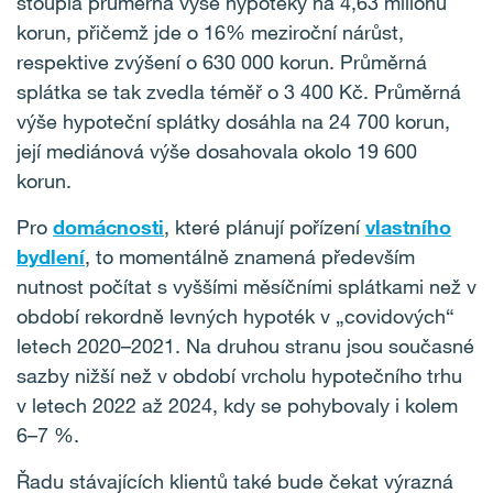
stoupla průměrná výše hypotéky na 4,63 milionu
korun, přičemž jde o 16% meziroční nárůst,
respektive zvýšení o 630 000 korun. Průměrná
splátka se tak zvedla téměř o 3 400 Kč. Průměrná
výše hypoteční splátky dosáhla na 24 700 korun,
její mediánová výše dosahovala okolo 19 600
korun.
Pro
domácnosti
, které plánují pořízení
vlastního
bydlení
, to momentálně znamená především
nutnost počítat s vyššími měsíčními splátkami než v
období rekordně levných hypoték v „covidových“
letech 2020–2021. Na druhou stranu jsou současné
sazby nižší než v období vrcholu hypotečního trhu
v letech 2022 až 2024, kdy se pohybovaly i kolem
6–7 %.
Řadu stávajících klientů také bude čekat výrazná