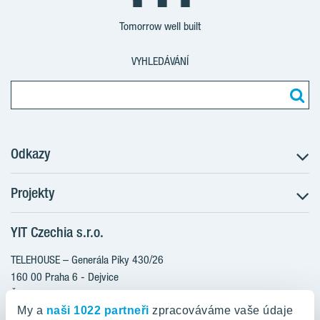
Tomorrow well built
VYHLEDÁVÁNÍ
Odkazy
Projekty
Postup koupě
Klientské změny
YIT Czechia s.r.o.
RANTA Barrandov III
Aktuality
RANTA Barrandov IV
TELEHOUSE – Generála Píky 430/26
Blog
TOIVO Roztyly II
160 00 Praha 6 - Dejvice
Kariéra
Česká republika
PORTTI Kladno II
O nás
My a
naši 1022 partneři
zpracováváme vaše údaje