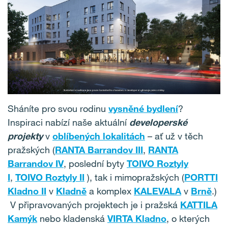
Sháníte pro svou rodinu
vysněné bydlení
?
Inspiraci nabízí naše aktuální
developerské
projekty
v
oblíbených lokalitách
– ať už v těch
pražských (
RANTA Barrandov III
,
RANTA
Barrandov IV
, poslední byty
TOIVO Roztyly
I
,
TOIVO Roztyly II
), tak i mimopražských (
PORTTI
Kladno II
v
Kladně
a komplex
KALEVALA
v
Brně
.)
V připravovaných projektech je i pražská
KATTILA
Kamýk
nebo kladenská
VIRTA Kladno
, o kterých