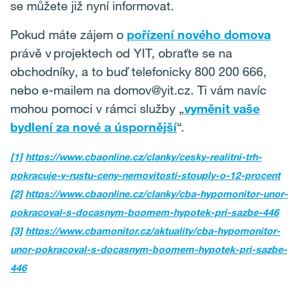
se můžete již nyní informovat.
Pokud máte zájem o
pořízení nového domova
právě v projektech od YIT, obraťte se na
obchodníky, a to buď telefonicky 800 200 666,
nebo e-mailem na domov@yit.cz. Ti vám navíc
mohou pomoci v rámci služby „
vyměnit vaše
bydlení za nové a úspornější
“.
[1]
https://www.cbaonline.cz/clanky/cesky-realitni-trh-
pokracuje-v-rustu-ceny-nemovitosti-stouply-o-12-procent
[2]
https://www.cbaonline.cz/clanky/cba-hypomonitor-unor-
pokracoval-s-docasnym-boomem-hypotek-pri-sazbe-446
[3]
https://www.cbamonitor.cz/aktuality/cba-hypomonitor-
unor-pokracoval-s-docasnym-boomem-hypotek-pri-sazbe-
446