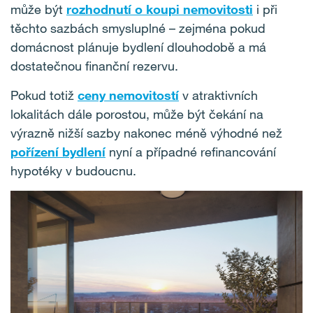
může být
rozhodnutí o koupi nemovitosti
i při
těchto sazbách smysluplné – zejména pokud
domácnost plánuje bydlení dlouhodobě a má
dostatečnou finanční rezervu.
Pokud totiž
ceny nemovitostí
v atraktivních
lokalitách dále porostou, může být čekání na
výrazně nižší sazby nakonec méně výhodné než
pořízení bydlení
nyní a případné refinancování
hypotéky v budoucnu.