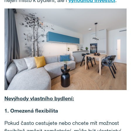
nejen místo k bydlení, ale i
výhodnou investici
.
Nevýhody vlastního bydlení:
1. Omezená flexibilita
Pokud často cestujete nebo chcete mít možnost
flexibilně změnit zaměstnání, může být vlastnictví