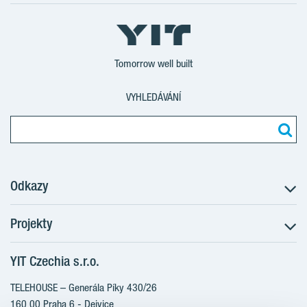
Tomorrow well built
VYHLEDÁVÁNÍ
Odkazy
Projekty
Postup koupě
Klientské změny
YIT Czechia s.r.o.
RANTA Barrandov III
Aktuality
RANTA Barrandov IV
TELEHOUSE – Generála Píky 430/26
Blog
TOIVO Roztyly II
160 00 Praha 6 - Dejvice