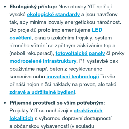
Ekologický přístup:
Novostavby YIT splňují
vysoké
ekologické standardy
a jsou navrženy
tak, aby minimalizovaly energetickou náročnost.
Do projektů proto implementujeme
LED
osvětlení
, okna s izolačními trojskly, systém
řízeného větrání se zpětným získáváním tepla
(neboli rekuperaci),
fotovoltaické panely
či prvky
modrozelené infrastruktury
. Při výstavbě pak
používáme např. beton z recyklovaného
kameniva nebo
inovativní technologii
To vše
přináší nejen nižší náklady na provoz, ale také
zdravé a udržitelné bydlení
.
Příjemné prostředí se vším potřebným:
Projekty YIT se nacházejí v
atraktivních
lokalitách
s výbornou dopravní dostupností
a občanskou vybaveností (v souladu