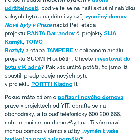
udržitelnosti
, podívejte se na naši aktuální nabídku
volných bytů a najděte i vy svůj
vysněný domov
.
Nové byty v Praze
nabízí třetí etapa
projektu
RANTA Barrandov
či projekty
SIJA
Kamýk
,
TOIVO
Roztyly
a etapa
TAMPERE
v oblíbeném areálu
projektu SUOMI Hloubětín. Chcete
investovat do
bytu v Kladně
? Pak vás určitě potěší, že jsme již
spustili předprodeje nových bytů
v projektu
PORTTI Kladno
II.
Pokud máte zájem o
pořízení nového domova
právě v projektech od YIT, obraťte se na
obchodníky, a to buď telefonicky 800 200 666,
nebo e-mailem na domov@yit.cz. Ti vám navíc
mohou pomoci v rámci služby „
vyměnit vaše
bydlení za nové a úspornější
“.