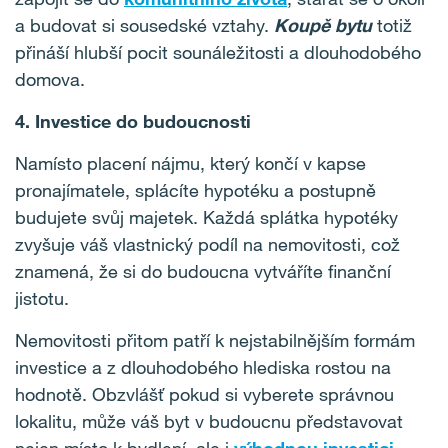
a budovat si sousedské vztahy.
Koupě bytu
totiž
přináší hlubší pocit sounáležitosti a dlouhodobého
domova.
4. Investice do budoucnosti
Namísto placení nájmu, který končí v kapse
pronajímatele, splácíte hypotéku a postupně
budujete svůj majetek. Každá splátka hypotéky
zvyšuje váš vlastnický podíl na nemovitosti, což
znamená, že si do budoucna vytváříte finanční
jistotu.
Nemovitosti přitom patří k nejstabilnějším formám
investice a z dlouhodobého hlediska rostou na
hodnotě. Obzvlášť pokud si vyberete správnou
lokalitu, může váš byt v budoucnu představovat