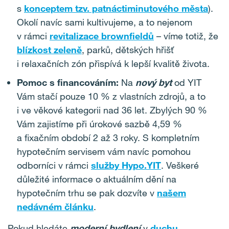
s
konceptem tzv. patnáctiminutového města
).
Okolí navíc sami kultivujeme, a to nejenom
v rámci
revitalizace brownfieldů
– víme totiž, že
blízkost zeleně
, parků, dětských hřišť
i relaxačních zón přispívá k lepší kvalitě života.
Pomoc s financováním:
Na
nový byt
od YIT
Vám stačí pouze 10 % z vlastních zdrojů, a to
i ve věkové kategorii nad 36 let. Zbylých 90 %
Vám zajistíme při úrokové sazbě 4,59 %
a fixačním období 2 až 3 roky. S kompletním
hypotečním servisem vám navíc pomohou
odborníci v rámci
služby Hypo.YIT
. Veškeré
důležité informace o aktuálním dění na
hypotečním trhu se pak dozvíte v
našem
nedávném článku
.
Pokud hledáte
moderní bydlení
v
duchu