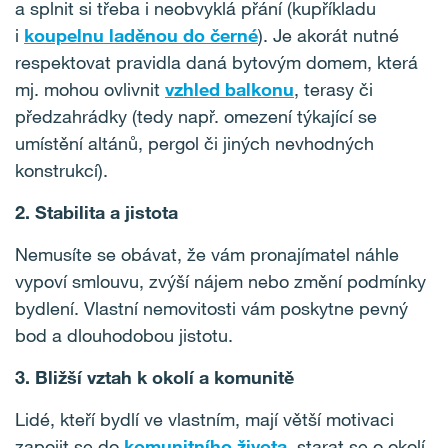
a splnit si třeba i neobvyklá přání (kupříkladu
i
koupelnu laděnou do černé
). Je akorát nutné
respektovat pravidla daná bytovým domem, která
mj. mohou ovlivnit
vzhled balkonu
, terasy či
předzahrádky (tedy např. omezení týkající se
umístění altánů, pergol či jiných nevhodných
konstrukcí).
2. Stabilita a jistota
Nemusíte se obávat, že vám pronajímatel náhle
vypoví smlouvu, zvýší nájem nebo změní podmínky
bydlení. Vlastní nemovitosti vám poskytne pevný
bod a dlouhodobou jistotu.
3. Bližší vztah k okolí a komunitě
Lidé, kteří bydlí ve vlastním, mají větší motivaci
zapojit se do
komunitního života
, starat se o okolí