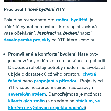
Proč zvolit
nové bydlení
YIT?
Pokud se rozhodnete pro
změnu bydliště
, je
důležité vybrat nemovitost, která splní veškerá
vaše očekávání.
Inspiraci
na
bydlení
nabízí
developerské projekty
od YIT, které kombinují:
Promyšlené a komfortní bydlení:
Naše byty
jsou navrženy s důrazem na funkčnost a pohodlí.
Dispozice reflektují potřeby moderního života, ať
už jde o dostatek úložného prostoru,
chytrá
řešení
nebo
propojení s přírodou
. Projekty od
YIT v sobě nezapřou inspiraci nadčasovým
severským stylem
. Samozřejmostí je možnost
klientských změn
(s ohledem na
stádium, ve
kterém se výstavba projektu nachází
).