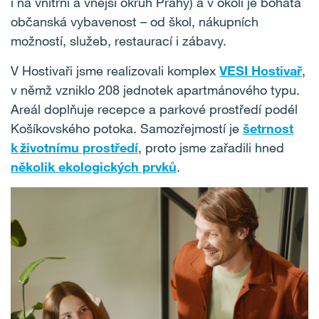
i na vnitřní a vnější okruh Prahy) a v okolí je bohatá
občanská vybavenost – od škol, nákupních
možností, služeb, restaurací i zábavy.
V Hostivaři jsme realizovali komplex
VESI Hostivař
,
v němž vzniklo 208 jednotek apartmánového typu.
Areál doplňuje recepce a parkové prostředí podél
Košíkovského potoka. Samozřejmostí je
šetrnost
k životnímu prostředí
, proto jsme zařadili hned
několik ekologických prvků
.