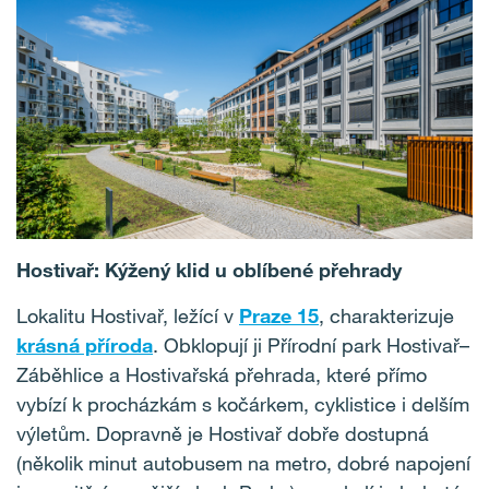
Hostivař: Kýžený klid u oblíbené přehrady
Lokalitu Hostivař, ležící v
Praze 15
, charakterizuje
krásná příroda
. Obklopují ji Přírodní park Hostivař–
Záběhlice a Hostivařská přehrada, které přímo
vybízí k procházkám s kočárkem, cyklistice i delším
výletům. Dopravně je Hostivař dobře dostupná
(několik minut autobusem na metro, dobré napojení