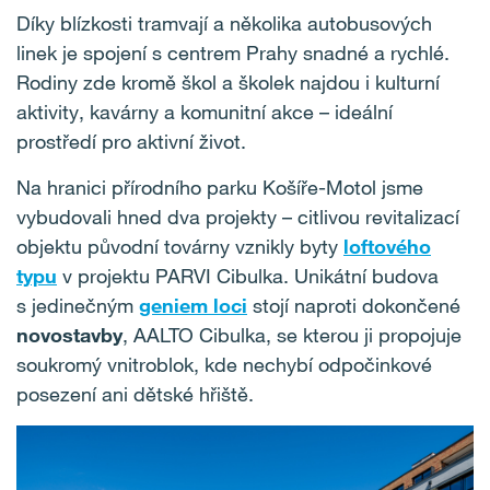
Díky blízkosti tramvají a několika autobusových
linek je spojení s centrem Prahy snadné a rychlé.
Rodiny zde kromě škol a školek najdou i kulturní
aktivity, kavárny a komunitní akce – ideální
prostředí pro aktivní život.
Na hranici přírodního parku Košíře-Motol jsme
vybudovali hned dva projekty – citlivou revitalizací
objektu původní továrny vznikly byty
loftového
typu
v projektu PARVI Cibulka. Unikátní budova
s jedinečným
geniem loci
stojí naproti dokončené
novostavby
, AALTO Cibulka, se kterou ji propojuje
soukromý vnitroblok, kde nechybí odpočinkové
posezení ani dětské hřiště.