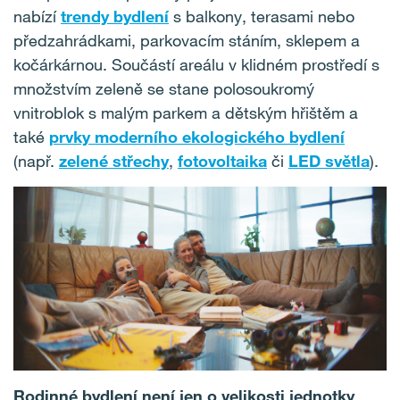
nabízí
trendy bydlení
s balkony, terasami nebo
předzahrádkami, parkovacím stáním, sklepem a
kočárkárnou. Součástí areálu v klidném prostředí s
množstvím zeleně se stane polosoukromý
vnitroblok s malým parkem a dětským hřištěm a
také
prvky moderního ekologického bydlení
(např.
zelené střechy
,
fotovoltaika
či
LED světla
).
Rodinné bydlení není jen o velikosti jednotky