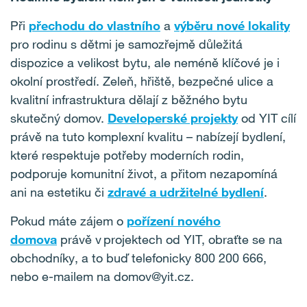
Při
přechodu do vlastního
a
výběru nové lokality
pro rodinu s dětmi je samozřejmě důležitá
dispozice a velikost bytu, ale neméně klíčové je i
okolní prostředí. Zeleň, hřiště, bezpečné ulice a
kvalitní infrastruktura dělají z běžného bytu
skutečný domov.
Developerské projekty
od YIT cílí
právě na tuto komplexní kvalitu – nabízejí bydlení,
které respektuje potřeby moderních rodin,
podporuje komunitní život, a přitom nezapomíná
ani na estetiku či
zdravé a udržitelné bydlení
.
Pokud máte zájem o
pořízení nového
domova
právě v projektech od YIT, obraťte se na
obchodníky, a to buď telefonicky 800 200 666,
nebo e-mailem na domov@yit.cz.