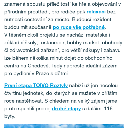
znamená spoustu příležitostí ke hře a objevování v
přírodním prostředí, pro rodiče pak
relaxaci
bez
nutnosti cestování za město. Budoucí rezidenti
budou mít současně
po ruce vše potřebné
.
V těsném okolí projektu se nachází mateřské i
základní školy, restaurace, hobby market, obchody
či zdravotnická zařízení, pro větší nákupy i zábavu
lze během několika minut dojet do obchodního
centra na Chodově. Tedy naprosto ideální zázemí
pro bydlení v Praze s dětmi
První etapa
TOIVO Roztyly
nabízí už jen necelou
čtvrtinu jednotek, do kterých se můžete v příštím
roce nastěhovat. S ohledem na velký zájem jsme
proto spustili prodej
druhé etapy
s dalšími 116
byty.