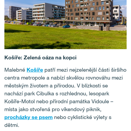
Košíře: Zelená oáza na kopci
Malebné
Košíře
patří mezi nejzelenější části širšího
centra metropole a nabízí skvělou rovnováhu mezi
městským životem a přírodou. V blízkosti se
nachází park Cibulka s rozhlednou, lesopark
Košíře-Motol nebo přírodní památka Vidoule –
místa jako stvořená pro víkendový piknik,
procházky se psem
nebo cyklistické výlety s
dětmi.