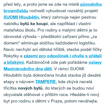
před lety, a proto jsme se zde na místě
původního
brownfieldu
rozhodli vybudovat rozsáhlý projekt
SUOMI Hloubětín
, který zahrnuje nejen pestrou
nabídku
bytů ke koupi
, ale například i vlastní
mateřskou školu. Pro rodiny s malými dětmi je to
obrovská výhoda – předškolní zařízení přímo „za
domem“ eliminuje složitou každodenní logistiku.
Navíc nechybí ani dětská hřiště, stezka podél říčky
Rokytky a
zázemí pro odpočinek i chvíle s přáteli
a blízkými
. Každoročně zde pak pořádáme
oslavy
Mezinárodního dne dětí
. V rámci SUOMI
Hloubětín byla dokončena hrubá stavba již desáté
etapy s názvem
TAMPERE
, kde zbývá necelá
třicítka
nových bytů
, do kterých se budou noví
obyvatelé stěhovat v příštím roce. Hledáte-li nový
byt pro rodinu s dětmi v Praze, potom neváhejte.