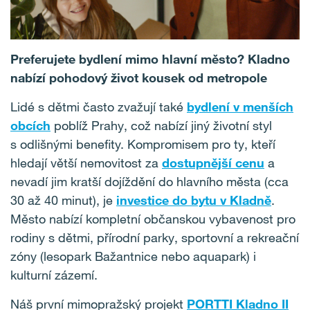
Preferujete bydlení mimo hlavní město? Kladno
nabízí pohodový život kousek od metropole
Lidé s dětmi často zvažují také
bydlení v menších
obcích
poblíž Prahy, což nabízí jiný životní styl
s odlišnými benefity. Kompromisem pro ty, kteří
hledají větší nemovitost za
dostupnější cenu
a
nevadí jim kratší dojíždění do hlavního města (cca
30 až 40 minut), je
investice do bytu v Kladně
.
Město nabízí kompletní občanskou vybavenost pro
rodiny s dětmi, přírodní parky, sportovní a rekreační
zóny (lesopark Bažantnice nebo aquapark) i
kulturní zázemí.
Náš první mimopražský projekt
PORTTI Kladno II