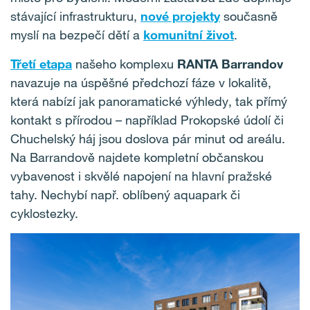
stávající infrastrukturu,
nové projekty
současně
myslí na bezpečí dětí a
komunitní život
.
Třetí etapa
našeho komplexu
RANTA Barrandov
navazuje na úspěšné předchozí fáze v lokalitě,
která nabízí jak panoramatické výhledy, tak přímý
kontakt s přírodou – například Prokopské údolí či
Chuchelský háj jsou doslova pár minut od areálu.
Na Barrandově najdete kompletní občanskou
vybavenost i skvělé napojení na hlavní pražské
tahy. Nechybí např. oblíbený aquapark či
cyklostezky.