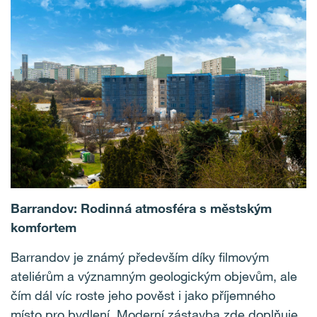
Barrandov: Rodinná atmosféra s městským
komfortem
Barrandov je známý především díky filmovým
ateliérům a významným geologickým objevům, ale
čím dál víc roste jeho pověst i jako příjemného
místo pro bydlení. Moderní zástavba zde doplňuje