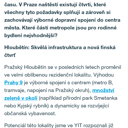
času. V Praze naštěstí existují čtvrti, které
všechny tyto požadavky splňují a zároveň si
zachovávají výborné dopravní spojení do centra
města. Které části metropole jsou pro rodinné
bydlení nejvhodnější?
Hloubětín: Skvělá infrastruktura a nová finská
čtvrť
Pražský Hloubětín se v posledních letech proměnil
ve velmi oblíbenou rezidenční lokalitu. Výhodou
Prahy 9
je výborné spojení s centrem (metro B,
tramvaje, napojení na Pražský okruh),
množství
zeleně v okolí
(například přírodní park Smetanka
nebo Kyjský rybník) a dynamicky se rozvíjející
občanská vybavenost.
Potenciál této lokality jsme ve YIT rozpoznali již