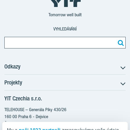
Tomorrow well built
VYHLEDÁVÁNÍ
Odkazy
Projekty
Postup koupě
Klientské změny
YIT Czechia s.r.o.
RANTA Barrandov III
Aktuality
RANTA Barrandov IV
TELEHOUSE – Generála Píky 430/26
Blog
TOIVO Roztyly II
160 00 Praha 6 - Dejvice
Kariéra
Česká republika
PORTTI Kladno II
O nás