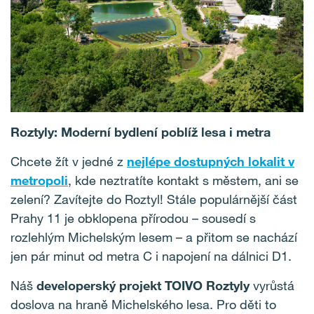
Roztyly: Moderní bydlení poblíž lesa i metra
Chcete žít v jedné z
nejlépe dostupných lokalit v
metropoli
, kde neztratíte kontakt s městem, ani se
zelení? Zavítejte do Roztyl! Stále populárnější část
Prahy 11 je obklopena přírodou – sousedí s
rozlehlým Michelským lesem – a přitom se nachází
jen pár minut od metra C i napojení na dálnici D1.
Náš
developerský projekt
TOIVO Roztyly
vyrůstá
doslova na hraně Michelského lesa. Pro děti to