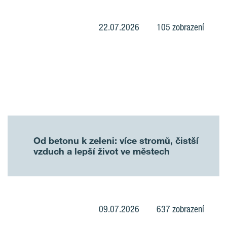
22.07.2026
105 zobrazení
Od betonu k zeleni: více stromů, čistší
vzduch a lepší život ve městech
09.07.2026
637 zobrazení