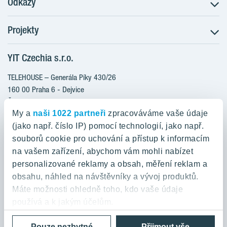
Odkazy
Projekty
Postup koupě
Klientské změny
YIT Czechia s.r.o.
RANTA Barrandov III
Aktuality
RANTA Barrandov IV
TELEHOUSE – Generála Píky 430/26
Blog
TOIVO Roztyly II
160 00 Praha 6 - Dejvice
Kariéra
Česká republika
PORTTI Kladno II
O nás
My a
naši 1022 partneři
zpracováváme vaše údaje
KALEVALA
YIT PLUS
(jako např. číslo IP) pomocí technologií, jako např.
800 200 666
VIRTA Kladno
souborů cookie pro uchování a přístup k informacím
domov@yit.cz
na vašem zařízení, abychom vám mohli nabízet
KATTILA Kamýk
personalizované reklamy a obsah, měření reklam a
ROSALA
Telefon na centrální recepci:
obsahu, náhled na návštěvníky a vývoj produktů.
+420 224 318 261
Máte možnosti ohledně toho, kdo vaše údaje
používá a k jakým účelům.
Zásady ochrany osobních údajů a Podmínky použití
Cookies
Pouze nezbytné
Přijmout vše