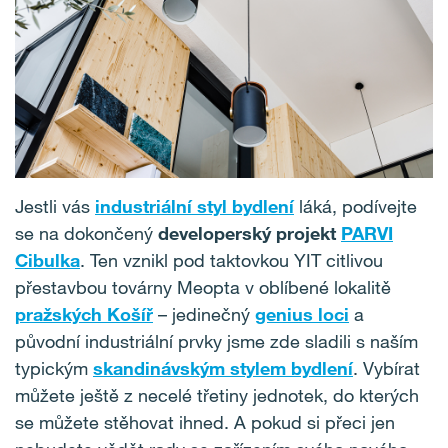
Jestli vás
industriální styl bydlení
láká, podívejte
se na dokončený
developerský projekt
PARVI
Cibulka
. Ten vznikl pod taktovkou YIT citlivou
přestavbou továrny Meopta v oblíbené lokalitě
pražských Košíř
– jedinečný
genius loci
a
původní industriální prvky jsme zde sladili s naším
typickým
skandinávským stylem bydlení
. Vybírat
můžete ještě z necelé třetiny jednotek, do kterých
se můžete stěhovat ihned. A pokud si přeci jen