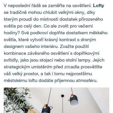
V neposlední řádě se zaměřte na osvětlení.
Lofty
se tradičně mohou chlubit velkými okny, díky
kterým proudí do místnosti dostatek přirozeného
světla po celý den. Co ale zvolit pro večerní
hodiny? Své podkroví doplňte dostatkem měkkého
světla, které vytvoří krásný kontrast s drsným
designem vašeho interiéru. Zvažte použití
kombinace závěsného osvětlení s doplňkovými
svítidly, jako jsou stojací nebo stolní lampy. Jejich
strategickým umístěním před zrcadla prosvětlíte
váš velký prostor, a tak i tomu nejprostšímu
městskému loftu dodáte příjemnou atmosféru.