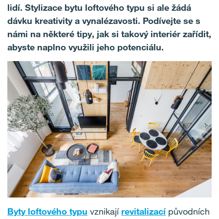
lidí. Stylizace bytu loftového typu si ale žádá
dávku kreativity a vynalézavosti. Podívejte se s
námi na některé tipy, jak si takový interiér zařídit,
abyste naplno využili jeho potenciálu.
Byty loftového typu
vznikají
revitalizací
původních