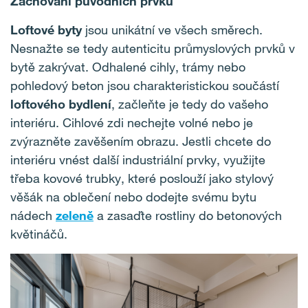
Zachování původních prvků
Loftové byty
jsou unikátní ve všech směrech.
Nesnažte se tedy autenticitu průmyslových prvků v
bytě zakrývat. Odhalené cihly, trámy nebo
pohledový beton jsou charakteristickou součástí
loftového bydlení
, začleňte je tedy do vašeho
interiéru. Cihlové zdi nechejte volné nebo je
zvýrazněte zavěšením obrazu. Jestli chcete do
interiéru vnést další industriální prvky, využijte
třeba kovové trubky, které poslouží jako stylový
věšák na oblečení nebo dodejte svému bytu
nádech
zeleně
a zasaďte rostliny do betonových
květináčů.