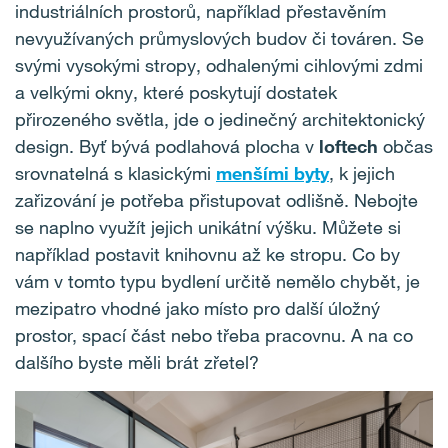
industriálních prostorů, například přestavěním
nevyužívaných průmyslových budov či továren. Se
svými vysokými stropy, odhalenými cihlovými zdmi
a velkými okny, které poskytují dostatek
přirozeného světla, jde o jedinečný architektonický
design. Byť bývá podlahová plocha v
loftech
občas
srovnatelná s klasickými
menšími byty
, k jejich
zařizování je potřeba přistupovat odlišně. Nebojte
se naplno využít jejich unikátní výšku. Můžete si
například postavit knihovnu až ke stropu. Co by
vám v tomto typu bydlení určitě nemělo chybět, je
mezipatro vhodné jako místo pro další úložný
prostor, spací část nebo třeba pracovnu. A na co
dalšího byste měli brát zřetel?