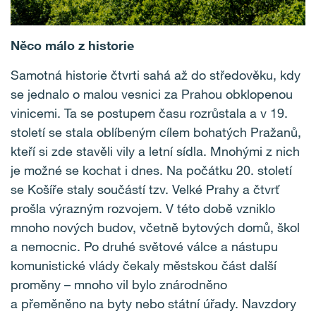
Něco málo z historie
Samotná historie čtvrti sahá až do středověku, kdy
se jednalo o malou vesnici za Prahou obklopenou
vinicemi. Ta se postupem času rozrůstala a v 19.
století se stala oblíbeným cílem bohatých Pražanů,
kteří si zde stavěli vily a letní sídla. Mnohými z nich
je možné se kochat i dnes. Na počátku 20. století
se Košíře staly součástí tzv. Velké Prahy a čtvrť
prošla výrazným rozvojem. V této době vzniklo
mnoho nových budov, včetně bytových domů, škol
a nemocnic. Po druhé světové válce a nástupu
komunistické vlády čekaly městskou část další
proměny – mnoho vil bylo znárodněno
a přeměněno na byty nebo státní úřady. Navzdory