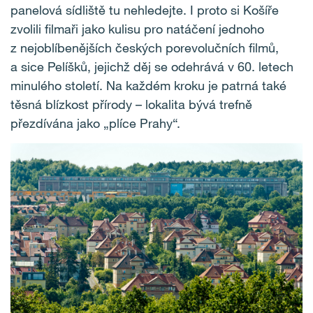
panelová sídliště tu nehledejte. I proto si Košíře
zvolili filmaři jako kulisu pro natáčení jednoho
z nejoblíbenějších českých porevolučních filmů,
a sice Pelíšků, jejichž děj se odehrává v 60. letech
minulého století. Na každém kroku je patrná také
těsná blízkost přírody – lokalita bývá trefně
přezdívána jako „plíce Prahy“.