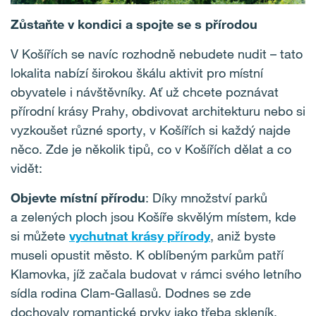
Zůstaňte v kondici a spojte se s přírodou
V Košířích se navíc rozhodně nebudete nudit – tato
lokalita nabízí širokou škálu aktivit pro místní
obyvatele i návštěvníky. Ať už chcete poznávat
přírodní krásy Prahy, obdivovat architekturu nebo si
vyzkoušet různé sporty, v Košířích si každý najde
něco. Zde je několik tipů, co v Košířích dělat a co
vidět:
Objevte místní přírodu
: Díky množství parků
a zelených ploch jsou Košíře skvělým místem, kde
si můžete
vychutnat krásy přírody
, aniž byste
museli opustit město. K oblíbeným parkům patří
Klamovka, jíž začala budovat v rámci svého letního
sídla rodina Clam-Gallasů. Dodnes se zde
dochovaly romantické prvky jako třeba skleník,