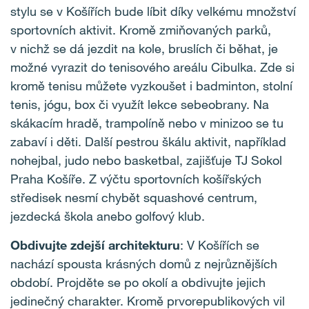
stylu se v Košířích bude líbit díky velkému množství
sportovních aktivit. Kromě zmiňovaných parků,
v nichž se dá jezdit na kole, bruslích či běhat, je
možné vyrazit do tenisového areálu Cibulka. Zde si
kromě tenisu můžete vyzkoušet i badminton, stolní
tenis, jógu, box či využít lekce sebeobrany. Na
skákacím hradě, trampolíně nebo v minizoo se tu
zabaví i děti. Další pestrou škálu aktivit, například
nohejbal, judo nebo basketbal, zajišťuje TJ Sokol
Praha Košíře. Z výčtu sportovních košířských
středisek nesmí chybět squashové centrum,
jezdecká škola anebo golfový klub.
Obdivujte zdejší architekturu
: V Košířích se
nachází spousta krásných domů z nejrůznějších
období. Projděte se po okolí a obdivujte jejich
jedinečný charakter. Kromě prvorepublikových vil