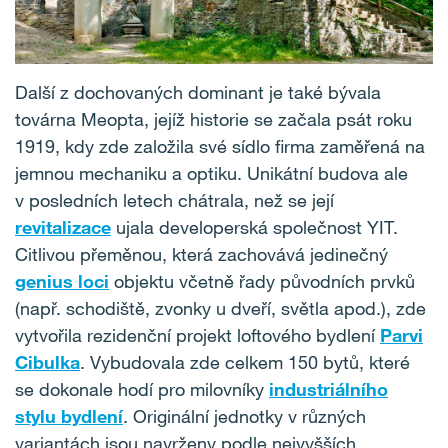
Další z dochovaných dominant je také bývala
továrna Meopta, jejíž historie se začala psát roku
1919, kdy zde založila své sídlo firma zaměřená na
jemnou mechaniku a optiku. Unikátní budova ale
v posledních letech chátrala, než se její
revitalizace
ujala developerská společnost YIT.
Citlivou přeměnou, která zachovává jedinečný
genius loci
objektu včetně řady původních prvků
(např. schodiště, zvonky u dveří, světla apod.), zde
vytvořila rezidenční projekt loftového bydlení
Parvi
Cibulka
. Vybudovala zde celkem 150 bytů, které
se dokonale hodí pro milovníky
industriálního
stylu bydlení
. Originální jednotky v různých
variantách jsou navrženy podle nejvyšších