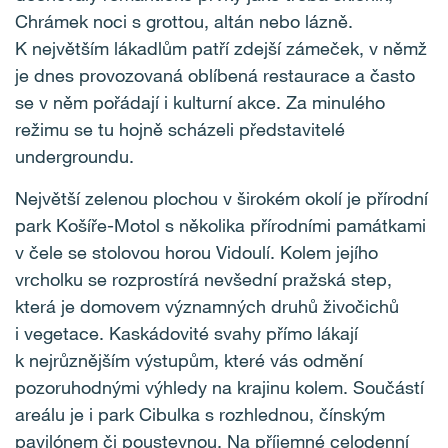
Chrámek noci s grottou, altán nebo lázně.
K největším lákadlům patří zdejší zámeček, v němž
je dnes provozovaná oblíbená restaurace a často
se v něm pořádají i kulturní akce. Za minulého
režimu se tu hojně scházeli představitelé
undergroundu.
Největší zelenou plochou v širokém okolí je přírodní
park Košíře-Motol s několika přírodními památkami
v čele se stolovou horou Vidoulí. Kolem jejího
vrcholku se rozprostírá nevšední pražská step,
která je domovem významných druhů živočichů
i vegetace. Kaskádovité svahy přímo lákají
k nejrůznějším výstupům, které vás odmění
pozoruhodnými výhledy na krajinu kolem. Součástí
areálu je i park Cibulka s rozhlednou, čínským
pavilónem či poustevnou. Na příjemné celodenní