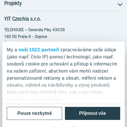
Projekty
Postup koupě
Klientské změny
YIT Czechia s.r.o.
RANTA Barrandov III
Aktuality
RANTA Barrandov IV
TELEHOUSE – Generála Píky 430/26
Blog
TOIVO Roztyly II
160 00 Praha 6 - Dejvice
Kariéra
Česká republika
PORTTI Kladno II
O nás
My a
naši 1022 partneři
zpracováváme vaše údaje
KALEVALA
YIT PLUS
(jako např. číslo IP) pomocí technologií, jako např.
800 200 666
VIRTA Kladno
souborů cookie pro uchování a přístup k informacím
domov@yit.cz
na vašem zařízení, abychom vám mohli nabízet
KATTILA Kamýk
personalizované reklamy a obsah, měření reklam a
ROSALA
Telefon na centrální recepci:
obsahu, náhled na návštěvníky a vývoj produktů.
+420 224 318 261
Máte možnosti ohledně toho, kdo vaše údaje
používá a k jakým účelům.
Zásady ochrany osobních údajů a Podmínky použití
Cookies
Pouze nezbytné
Přijmout vše
Pokud to povolíte, rádi bychom také:
© 2026 YIT Corporation
Shromažďovali informace o vaší geografické