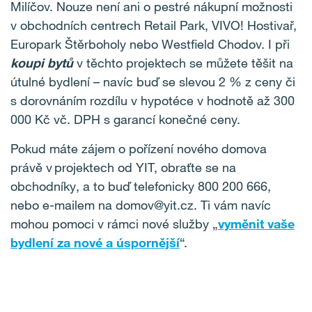
Milíčov. Nouze není ani o pestré nákupní možnosti
v obchodních centrech Retail Park, VIVO! Hostivař,
Europark Štěrboholy nebo Westfield Chodov. I při
koupi bytů
v těchto projektech se můžete těšit na
útulné bydlení – navíc buď se slevou 2 % z ceny či
s dorovnáním rozdílu v hypotéce v hodnotě až 300
000 Kč vč. DPH s garancí konečné ceny.
Pokud máte zájem o pořízení nového domova
právě v projektech od YIT, obraťte se na
obchodníky, a to buď telefonicky 800 200 666,
nebo e-mailem na domov@yit.cz. Ti vám navíc
mohou pomoci v rámci nové služby „
vyměnit vaše
bydlení za nové a úspornější
“.