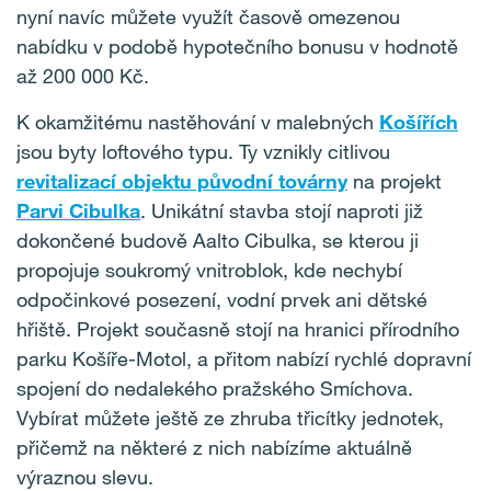
nyní navíc můžete využít časově omezenou
nabídku v podobě hypotečního bonusu v hodnotě
až 200 000 Kč.
K okamžitému nastěhování v malebných
Košířích
jsou byty loftového typu. Ty vznikly citlivou
revitalizací objektu původní továrny
na projekt
Parvi Cibulka
. Unikátní stavba stojí naproti již
dokončené budově Aalto Cibulka, se kterou ji
propojuje soukromý vnitroblok, kde nechybí
odpočinkové posezení, vodní prvek ani dětské
hřiště. Projekt současně stojí na hranici přírodního
parku Košíře-Motol, a přitom nabízí rychlé dopravní
spojení do nedalekého pražského Smíchova.
Vybírat můžete ještě ze zhruba třicítky jednotek,
přičemž na některé z nich nabízíme aktuálně
výraznou slevu.