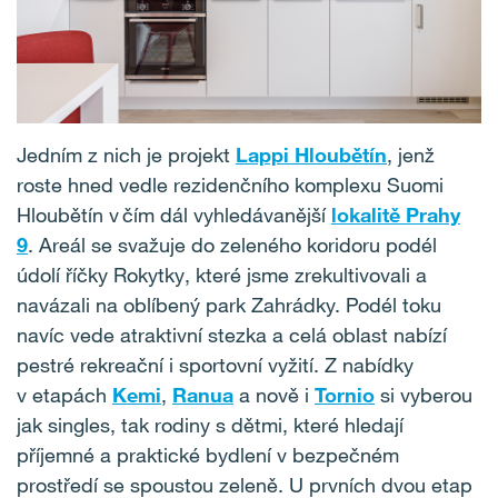
Jedním z nich je projekt
Lappi Hloubětín
, jenž
roste hned vedle rezidenčního komplexu Suomi
Hloubětín v čím dál vyhledávanější
lokalitě Prahy
9
. Areál se svažuje do zeleného koridoru podél
údolí říčky Rokytky, které jsme zrekultivovali a
navázali na oblíbený park Zahrádky. Podél toku
navíc vede atraktivní stezka a celá oblast nabízí
pestré rekreační i sportovní vyžití. Z nabídky
v etapách
Kemi
,
Ranua
a nově i
Tornio
si vyberou
jak singles, tak rodiny s dětmi, které hledají
příjemné a praktické bydlení v bezpečném
prostředí se spoustou zeleně. U prvních dvou etap