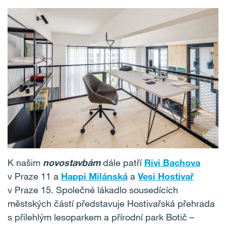
K našim
novostavbám
dále patří
Rivi Bachova
v Praze 11 a
Happi Milánská
a
Vesi Hostivař
v Praze 15. Společné lákadlo sousedících
městských částí představuje Hostivařská přehrada
s přilehlým lesoparkem a přírodní park Botič –