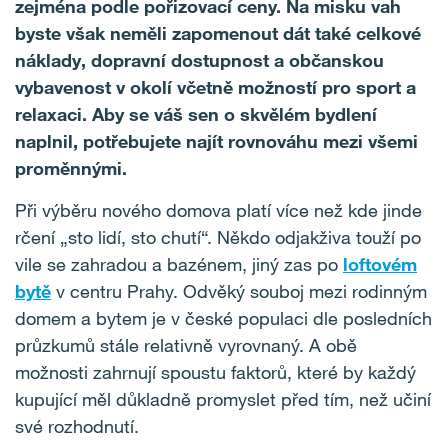
zejména podle pořizovací ceny. Na misku vah
byste však neměli zapomenout dát také celkové
náklady, dopravní dostupnost a občanskou
vybavenost v okolí včetně možností pro sport a
relaxaci. Aby se váš sen o skvělém bydlení
naplnil, potřebujete najít rovnováhu mezi všemi
proměnnými.
Při výběru nového domova platí více než kde jinde
rčení „sto lidí, sto chutí“. Někdo odjakživa touží po
vile se zahradou a bazénem, jiný zas po
loftovém
bytě
v centru Prahy. Odvěký souboj mezi rodinným
domem a bytem je v české populaci dle posledních
průzkumů stále relativně vyrovnaný. A obě
možnosti zahrnují spoustu faktorů, které by každý
kupující měl důkladně promyslet před tím, než učiní
své rozhodnutí.