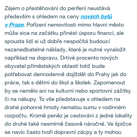
Zájem o přestěhování do periferií neustává
především s ohledem na ceny
nových bytů
v Praze
. Pořízení nemovitosti mimo hlavní město
může sice na začátku přinést úsporu financí, ale
spousta lidí si už dobře nespočítá budoucí
nezanedbatelné náklady, které je nutné vynaložit
například na dopravu. Drtivé procento nových
obyvatel příměstských oblastí totiž bude
potřebovat dennodenně dojíždět do Prahy jak do
práce, tak s dětmi do škol a školek. Zapomenout
by se nemělo ani na kulturní nebo sportovní zážitky
či na nákupy. To vše představuje s ohledem na
drahé pohonné hmoty nemalou sumu v rodinném
rozpočtu. Kromě peněz je cestování z jedné lokality
do druhé také nesmírně časově náročné. Ve špičce
se navíc často tvoří dopravní zácpy a ty mohou