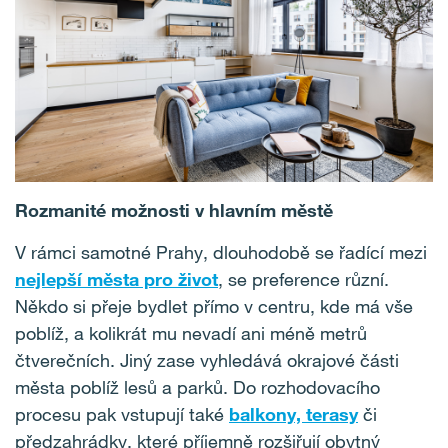
Rozmanité možnosti v hlavním městě
V rámci samotné Prahy, dlouhodobě se řadící mezi
nejlepší města pro život
, se preference různí.
Někdo si přeje bydlet přímo v centru, kde má vše
poblíž, a kolikrát mu nevadí ani méně metrů
čtverečních. Jiný zase vyhledává okrajové části
města poblíž lesů a parků. Do rozhodovacího
procesu pak vstupují také
balkony, terasy
či
předzahrádky, které příjemně rozšiřují obytný