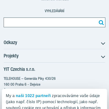
VYHLEDÁVÁNÍ
Odkazy
Projekty
Postup koupě
Klientské změny
YIT Czechia s.r.o.
RANTA Barrandov III
Aktuality
RANTA Barrandov IV
TELEHOUSE – Generála Píky 430/26
Blog
TOIVO Roztyly II
160 00 Praha 6 - Dejvice
Kariéra
Česká republika
PORTTI Kladno II
O nás
My a
naši 1022 partneři
zpracováváme vaše údaje
KALEVALA
YIT PLUS
(jako např. číslo IP) pomocí technologií, jako např.
800 200 666
VIRTA Kladno
souborů cookie pro uchování a přístup k informacím