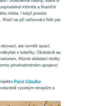
ebo i vícečlenné rodiny, které si
opiratelná intimita a finanční
ho místa. I když prostor
ačí se při zařizování řídit pár
obývací, ale rovněž spací,
í nábytek s kolečky. Obdobně se
rostorem. Různé skládací stolky
 tomto plnohodnotném spojenci
projektu
Parvi Cibulka
tandardně vysokým stropům a