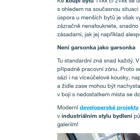
Ke
koupi bytu
1+kk či 2+kk se uch
s ohledem na současnou situaci n
úspora u menších bytů je však v
zázračně nenafouknete, snadno v
zásadami, jak jej například alesp
Není garsonka jako garsonka
Tu standardní zná snad každý. V 
případně pracovní zónu. Proto s
sází i na víceúčelové kousky, na
a židle zase mohou být nachyst
v boji s nedostatkem místa se d
Moderní
developerské projekty
v
industriálním stylu bydlení
pů
galeriím!