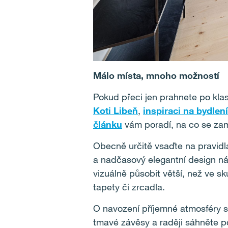
Málo místa, mnoho možností
Pokud přeci jen prahnete po kl
Koti Libeň
,
inspiraci
na
bydlení
článku
vám poradí, na co se zamě
Obecně určitě vsaďte na pravid
a nadčasový elegantní design ná
vizuálně působit větší, než ve s
tapety či zrcadla.
O navození příjemné atmosféry s
tmavé závěsy a raději sáhněte 