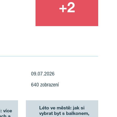
09.07.2026
640 zobrazení
Léto ve městě: jak si
: více
vybrat byt s balkonem,
uch a