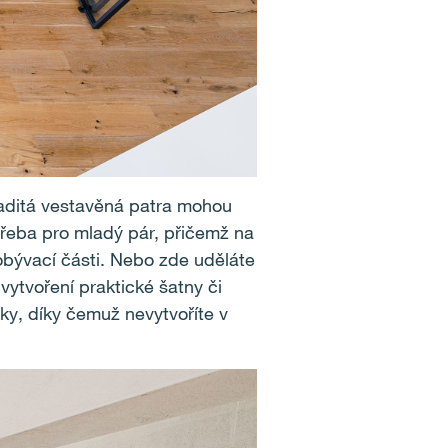
aditá vestavěná patra mohou
 třeba pro mladý pár, přičemž na
 obývací části. Nebo zde uděláte
vytvoření praktické šatny či
šky, díky čemuž nevytvoříte v