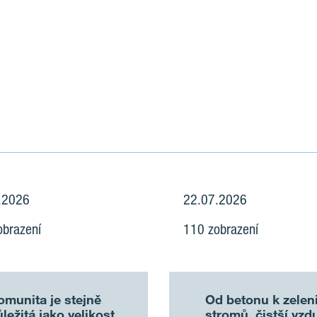
.2026
22.07.2026
obrazení
110 zobrazení
omunita je stejně
Od betonu k zeleni
ležitá jako velikost
stromů, čistší vzd