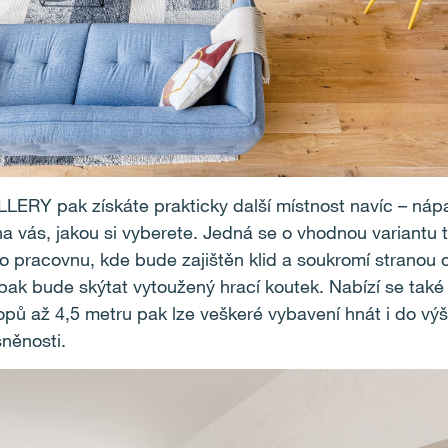
ERY pak získáte prakticky další místnost navíc – náp
n na vás, jakou si vyberete. Jedná se o vhodnou variantu
ro pracovnu, kde bude zajištěn klid a soukromí stranou
 pak bude skýtat vytoužený hrací koutek. Nabízí se také 
ropů až 4,5 metru pak lze veškeré vybavení hnát i do vý
sněnosti.