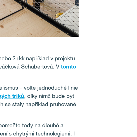
 nebo 2+kk například v projektu
aváčková Schubertová. V
tomto
lismus – volte jednoduché linie
kých triků
, díky nimž bude byt
ch se staly například pruhované
apomeňte tedy na dlouhé a
jení s chytrými technologiemi. I