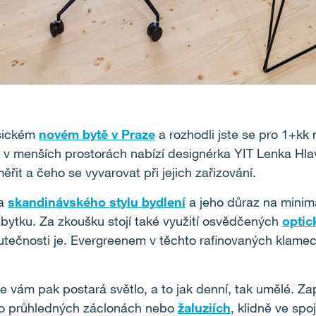
asickém
novém bytě v Praze
a rozhodli jste se pro 1+kk
v
menších prostorách nabízí designérka YIT Lenka Hl
řit a čeho se vyvarovat při jejich zařizování.
la
skandinávského stylu bydlení
a jeho důraz na minima
bytku. Za zkoušku stojí také využití osvědčených
optic
kutečnosti je. Evergreenem v těchto rafinovaných klame
e vám pak postará světlo, a to jak denní, tak umělé. Z
po průhledných záclonách nebo
žaluziích
, klidně ve spo