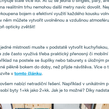
yluje stále více lidí. Ať už se jedná o singles, páry, an
a realitním trhu nemohou další metry navíc dovolit. Nep
ykoupena bojem o efektivní využití každého kousku volné
 něm můžete vytvořit uvolněnou a vzdušnou atmosféru. St
oň opticky zvětšit!
jedné místnosti musíte v podstatě vytvořit kuchyňskou, 
e zde často využívá třeba praktický přenosný či mobiln
příklad na postele se šuplíky nebo taburety s úložným p
ané pěkně bokem do doby, než přijde návštěva. Více o
ozvíte v
tomto článku
.
ovšem nabízí netradiční řešení. Například v unikátním 
sobí byty 1+kk jako 2+kk. Jak je to možné? Díky nads