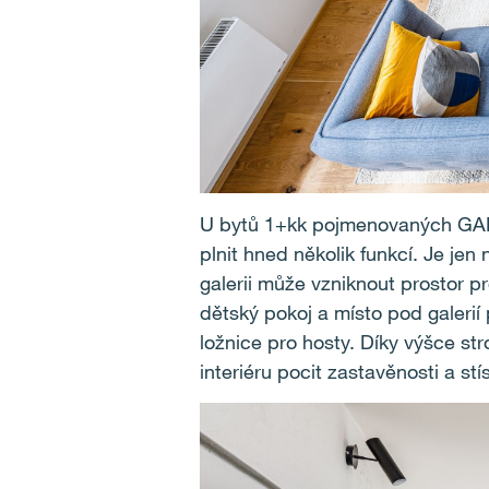
U bytů 1+kk pojmenovaných GALL
plnit hned několik funkcí. Je je
galerii může vzniknout prostor p
dětský pokoj a místo pod galerií
ložnice pro hosty. Díky výšce st
interiéru pocit zastavěnosti a stí