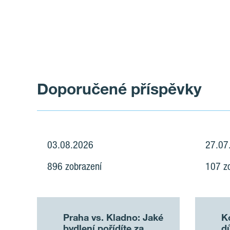
Doporučené příspěvky
03.08.2026
27.07
896 zobrazení
107 z
Praha vs. Kladno: Jaké
K
bydlení pořídíte za
dů