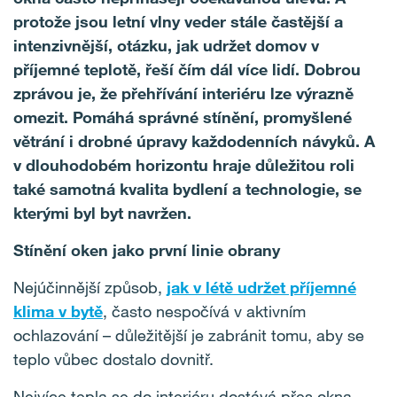
protože jsou letní vlny veder stále častější a
intenzivnější, otázku, jak udržet domov v
příjemné teplotě, řeší čím dál více lidí. Dobrou
zprávou je, že přehřívání interiéru lze výrazně
omezit. Pomáhá správné stínění, promyšlené
větrání i drobné úpravy každodenních návyků. A
v dlouhodobém horizontu hraje důležitou roli
také samotná kvalita bydlení a technologie, se
kterými byl byt navržen.
Stínění oken jako první linie obrany
Nejúčinnější způsob,
jak v létě udržet příjemné
klima v bytě
, často nespočívá v aktivním
ochlazování – důležitější je zabránit tomu, aby se
teplo vůbec dostalo dovnitř.
Nejvíce tepla se do interiéru dostává přes okna,