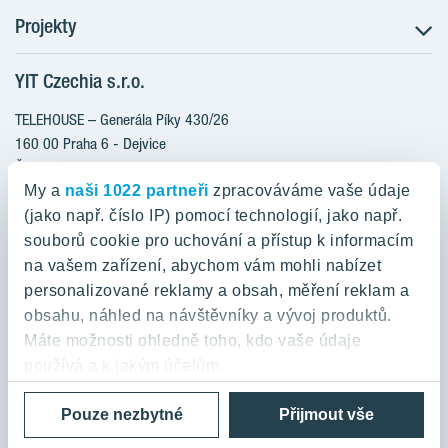
Projekty
Postup koupě
Klientské změny
YIT Czechia s.r.o.
RANTA Barrandov III
Aktuality
RANTA Barrandov IV
TELEHOUSE – Generála Píky 430/26
Blog
TOIVO Roztyly II
160 00 Praha 6 - Dejvice
Kariéra
Česká republika
PORTTI Kladno II
O nás
My a
naši 1022 partneři
zpracováváme vaše údaje
KALEVALA
YIT PLUS
(jako např. číslo IP) pomocí technologií, jako např.
800 200 666
VIRTA Kladno
souborů cookie pro uchování a přístup k informacím
domov@yit.cz
na vašem zařízení, abychom vám mohli nabízet
KATTILA Kamýk
personalizované reklamy a obsah, měření reklam a
ROSALA
Telefon na centrální recepci:
obsahu, náhled na návštěvníky a vývoj produktů.
+420 224 318 261
Máte možnosti ohledně toho, kdo vaše údaje
používá a k jakým účelům.
Zásady ochrany osobních údajů a Podmínky použití
Cookies
Pouze nezbytné
Přijmout vše
Pokud to povolíte, rádi bychom také:
© 2026 YIT Corporation
Shromažďovali informace o vaší geografické