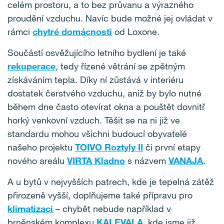
celém prostoru, a to bez průvanu a výrazného
proudění vzduchu. Navíc bude možné jej ovládat v
rámci
chytré domácnosti
od Loxone.
Součástí osvěžujícího letního bydlení je také
rekuperace
, tedy řízené větrání se zpětným
získáváním tepla. Díky ní zůstává v interiéru
dostatek čerstvého vzduchu, aniž by bylo nutné
během dne často otevírat okna a pouštět dovnitř
horký venkovní vzduch. Těšit se na ni již ve
standardu mohou všichni budoucí obyvatelé
našeho projektu
TOIVO Roztyly II
či první etapy
nového areálu
VIRTA Kladno
s názvem
VANAJA
.
A u bytů v nejvyšších patrech, kde je tepelná zátěž
přirozeně vyšší, doplňujeme také přípravu pro
klimatizaci
– chybět nebude například v
brněnském komplexu
KALEVALA
, kde jsme již