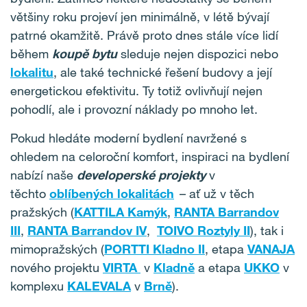
většiny roku projeví jen minimálně, v létě bývají
patrné okamžitě. Právě proto dnes stále více lidí
během
koupě bytu
sleduje nejen dispozici nebo
lokalitu
, ale také technické řešení budovy a její
energetickou efektivitu. Ty totiž ovlivňují nejen
pohodlí, ale i provozní náklady po mnoho let.
Pokud hledáte moderní bydlení navržené s
ohledem na celoroční komfort, inspiraci na bydlení
nabízí naše
developerské projekty
v
těchto
oblíbených lokalitách
– ať už v těch
pražských (
KATTILA Kamýk
,
RANTA Barrandov
III
,
RANTA Barrandov IV
,
TOIVO Roztyly II
), tak i
mimopražských (
PORTTI Kladno II
, etapa
VANAJA
nového projektu
VIRTA
v
Kladně
a etapa
UKKO
v
komplexu
KALEVALA
v
Brně
).