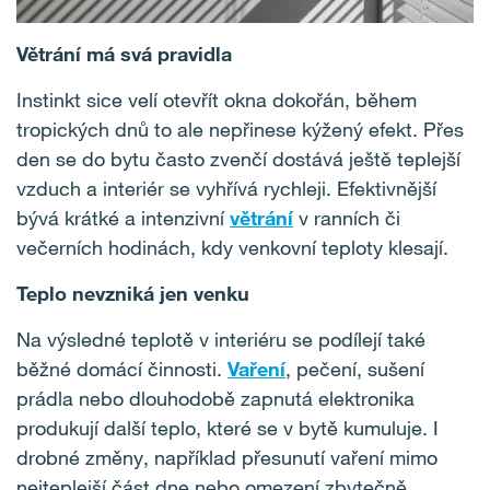
Větrání má svá pravidla
Instinkt sice velí otevřít okna dokořán, během
tropických dnů to ale nepřinese kýžený efekt. Přes
den se do bytu často zvenčí dostává ještě teplejší
vzduch a interiér se vyhřívá rychleji. Efektivnější
bývá krátké a intenzivní
větrání
v ranních či
večerních hodinách, kdy venkovní teploty klesají.
Teplo nevzniká jen venku
Na výsledné teplotě v interiéru se podílejí také
běžné domácí činnosti.
Vaření
, pečení, sušení
prádla nebo dlouhodobě zapnutá elektronika
produkují další teplo, které se v bytě kumuluje. I
drobné změny, například přesunutí vaření mimo
nejteplejší část dne nebo omezení zbytečně