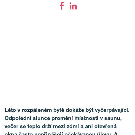
Léto v rozpáleném bytě dokáže být vyčerpávající.
Odpolední slunce promění místnosti v saunu,
večer se teplo drží mezi zdmi a ani otevřená
okna často nepřinášejí očekávanou úlevu. A