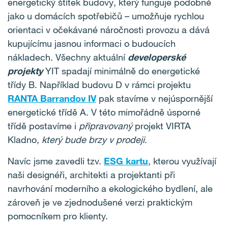
energetický štítek budovy, který funguje podobně
jako u domácích spotřebičů – umožňuje rychlou
orientaci v očekávané náročnosti provozu a dává
kupujícímu jasnou informaci o budoucích
nákladech. Všechny aktuální
developerské
projekty
YIT spadají minimálně do energetické
třídy B. Například budovu D v rámci projektu
RANTA Barrandov IV
pak stavíme v nejúspornější
energetické třídě A. V této mimořádně úsporné
třídě postavíme i
připravovaný
projekt VIRTA
Kladno
, který bude brzy v prodeji
.
Navíc jsme zavedli tzv.
ESG kartu
, kterou využívají
naši designéři, architekti a projektanti při
navrhování moderního a ekologického bydlení, ale
zároveň je ve zjednodušené verzi praktickým
pomocníkem pro klienty.