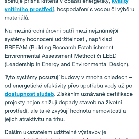
splňuje přísná kritéria v oblasti energetiky,
kvality
vnitřního prostředí
, hospodaření s vodou či výběru
materiálů.
Na mezinárodní úrovni patří mezi nejznámější
systémy hodnocení udržitelnosti, například
BREEAM (Building Research Establishment
Environmental Assessment Method) či LEED
(Leadership in Energy and Environmental Design).
Tyto systémy posuzují budovy v mnoha ohledech –
od energetické efektivity přes spotřebu vody až po
dostupnost služeb
. Získáním uznávané certifikace
projekty nejen snižují dopady staveb na životní
prostředí, ale také zvyšují hodnotu nemovitostí a
jejich atraktivitu na trhu.
Dalším ukazatelem udžitelné výstavby je