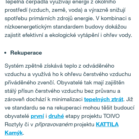
Tepelná čerpadla využívají energii z okolního
prostředí (vzduch, země, voda) a výrazně snižují
spotřebu primárních zdrojů energie. V kombinaci s
nízkoenergetickým standardem budovy dokážou
zajistit efektivní a ekologické vytápění i ohřev vody.
Rekuperace
Systém zpětně získává teplo z odváděného
vzduchu a využívá ho k ohřevu čerstvého vzduchu
přiváděného zvenčí. Obyvatelé tak mají zajištěn
stálý přísun čerstvého vzduchu bez průvanu a
zároveň dochází k minimalizaci
tepelných ztrát
. Již
ve standardu se na rekuperaci mohou těšit budoucí
obyvatelé
první
i
druhé
etapy projektu TOIVO
Roztyly či v
připravovaném
projektu
KATTILA
Kamýk
.