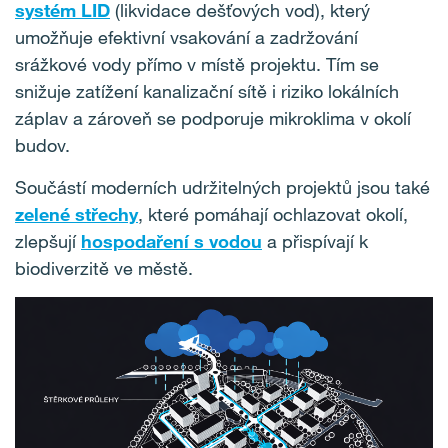
systém LID
(likvidace dešťových vod), který
umožňuje efektivní vsakování a zadržování
srážkové vody přímo v místě projektu. Tím se
snižuje zatížení kanalizační sítě i riziko lokálních
záplav a zároveň se podporuje mikroklima v okolí
budov.
Součástí moderních udržitelných projektů jsou také
zelené střechy
, které pomáhají ochlazovat okolí,
zlepšují
hospodaření s vodou
a přispívají k
biodiverzitě ve městě.