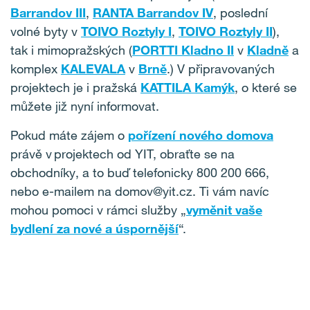
Barrandov III
,
RANTA Barrandov IV
, poslední
volné byty v
TOIVO Roztyly I
,
TOIVO Roztyly II
),
tak i mimopražských (
PORTTI Kladno II
v
Kladně
a
komplex
KALEVALA
v
Brně
.) V připravovaných
projektech je i pražská
KATTILA Kamýk
, o které se
můžete již nyní informovat.
Pokud máte zájem o
pořízení nového domova
právě v projektech od YIT, obraťte se na
obchodníky, a to buď telefonicky 800 200 666,
nebo e-mailem na domov@yit.cz. Ti vám navíc
mohou pomoci v rámci služby „
vyměnit vaše
bydlení za nové a úspornější
“.