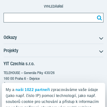
VYHLEDÁVÁNÍ
Odkazy
Projekty
Postup koupě
Klientské změny
YIT Czechia s.r.o.
RANTA Barrandov III
Aktuality
RANTA Barrandov IV
TELEHOUSE – Generála Píky 430/26
Blog
TOIVO Roztyly II
160 00 Praha 6 - Dejvice
Kariéra
Česká republika
PORTTI Kladno II
O nás
My a
naši 1022 partneři
zpracováváme vaše údaje
KALEVALA
YIT PLUS
(jako např. číslo IP) pomocí technologií, jako např.
800 200 666
VIRTA Kladno
souborů cookie pro uchování a přístup k informacím
domov@yit.cz