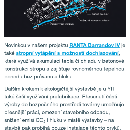
Novinkou v našem projektu
RANTA Barrandov IV
je
také
stropní vytápění s možností dochlaz
ování
,
které využívá akumulaci tepla či chladu v betonové
konstrukci stropu a zajišťuje rovnoměrnou tepelnou
pohodu bez průvanu a hluku.
Dalším krokem k ekologičtější výstavbě je u YIT
také širší využívání prefabrikace. Přesunutí části
výroby do bezpečného prostředí továrny umožňuje
přesnější práci, omezení stavebního odpadu,
snížení emisí CO₂ i hluku v místě výstavby – na
stavbě pak probíhá pouze instalace těchto prvků.