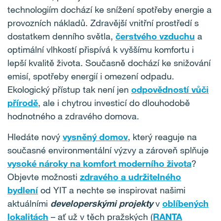
technologiím dochází ke snížení spotřeby energie a
provozních nákladů. Zdravější vnitřní prostředí s
dostatkem denního světla,
čerstvého vzduchu
a
optimální vlhkostí přispívá k vyššímu komfortu i
lepší kvalitě života. Současně dochází ke snižování
emisí, spotřeby energií i omezení odpadu.
Ekologický přístup tak není jen
odpovědností vůči
přírodě
, ale i chytrou investicí do dlouhodobě
hodnotného a zdravého domova.
Hledáte nový
vysněný domov
, který reaguje na
současné environmentální výzvy a zároveň splňuje
vysoké nároky na komfort moderního života
?
Objevte možnosti
zdravého a udržitelného
bydlení
od YIT a nechte se inspirovat našimi
aktuálními
developerskými projekty
v
oblíbených
lokalitách
– ať už v těch pražských (
RANTA