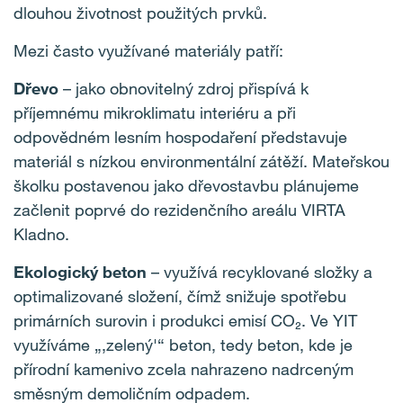
dlouhou životnost použitých prvků.
Mezi často využívané materiály patří:
Dřevo
– jako obnovitelný zdroj přispívá k
příjemnému mikroklimatu interiéru a při
odpovědném lesním hospodaření představuje
materiál s nízkou environmentální zátěží. Mateřskou
školku postavenou jako dřevostavbu plánujeme
začlenit poprvé do rezidenčního areálu VIRTA
Kladno.
Ekologický beton
– využívá recyklované složky a
optimalizované složení, čímž snižuje spotřebu
primárních surovin i produkci emisí CO₂. Ve YIT
využíváme „‚zelený'“ beton, tedy beton, kde je
přírodní kamenivo zcela nahrazeno nadrceným
směsným demoličním odpadem.