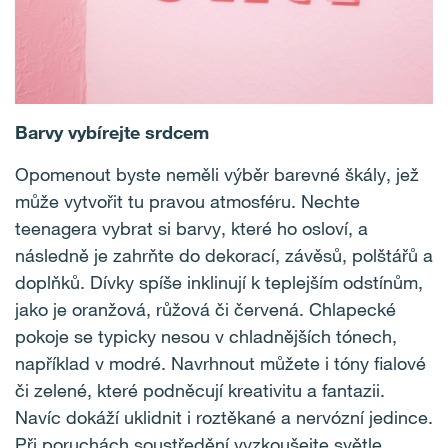
Barvy vybírejte srdcem
Opomenout byste neměli výběr barevné škály, jež
může vytvořit tu pravou atmosféru. Nechte
teenagera vybrat si barvy, které ho osloví, a
následně je zahrňte do dekorací, závěsů, polštářů a
doplňků. Dívky spíše inklinují k teplejším odstínům,
jako je oranžová, růžová či červená. Chlapecké
pokoje se typicky nesou v chladnějších tónech,
například v modré. Navrhnout můžete i tóny fialové
či zelené, které podněcují kreativitu a fantazii.
Navíc dokáží uklidnit i roztěkané a nervózní jedince.
Při poruchách soustředění vyzkoušejte světle