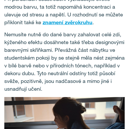
modrou barvu, ta totiž napomáhá koncentraci a
ulevuje od stresu a napětí. U rozhodnutí se můžete
přiklonit také ke
znamení zvěrokruhu
.
Nemusíte nutně do dané barvy zahalovat celé zdi,
kýženého efektu dosáhnete také třeba designovými
barevnými skříňkami. Převážná část nábytku ve
studentském pokoji by se stejně měla nést zejména
v bílé barvě nebo v přírodních tónech, například v
dekoru dubu. Tyto neutrální odstíny totiž působí
svěže, pozitivně, jsou nadčasové a mimo jiné i
usnadňují učení.