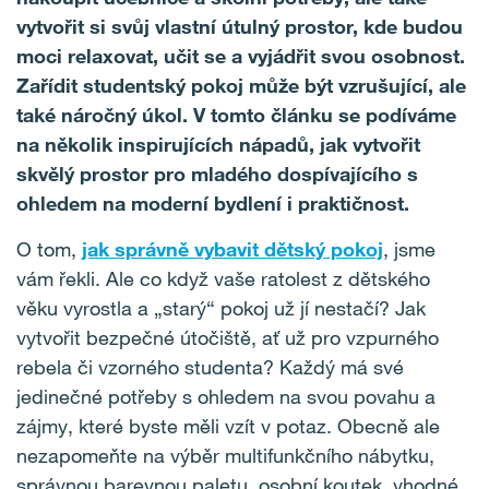
vytvořit si svůj vlastní útulný prostor, kde budou
moci relaxovat, učit se a vyjádřit svou osobnost.
Zařídit studentský pokoj může být vzrušující, ale
také náročný úkol. V tomto článku se podíváme
na několik inspirujících nápadů, jak vytvořit
skvělý prostor pro mladého dospívajícího s
ohledem na moderní bydlení i praktičnost.
O tom,
jak správně vybavit dětský pokoj
,
jsme
vám řekli. Ale co když vaše ratolest z dětského
věku vyrostla a „starý“ pokoj už jí nestačí? Jak
vytvořit bezpečné útočiště, ať už pro vzpurného
rebela či vzorného studenta? Každý má své
jedinečné potřeby s ohledem na svou povahu a
zájmy, které byste měli vzít v potaz. Obecně ale
nezapomeňte na výběr multifunkčního nábytku,
správnou barevnou paletu, osobní koutek, vhodné