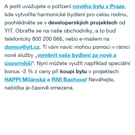
A jestli uvažujete o pořízení
nového bytu v Praze
,
kde vytvoříte harmonické bydlení pro celou rodinu,
poohlédněte se v
developerských projektech
od
YIT. Obraťte se na naše obchodníky, a to buď
telefonicky 800 200 666, nebo e-mailem na
domov@yit.cz
. Ti vám navíc mohou pomoci v rámci
nové služby „
vyměnit vaše bydlení za nové a
úspornější
“. Nyní můžete využít například speciální
bonus -2 % z ceny při
koupi bytu
v projektech
HAPPI Milánská
a
RIVI Bachova
! Neváhejte,
nabídka je časově omezena.