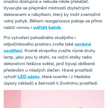
snadno dostupná a nebude nikde překážet.
Vyvarujte se přeplnění místnosti zbytečnými
dekoracemi a nábytkem, který by mohl znemožnit
volný pohyb. Během reorganizace pokoje se přímo
nabízí rovnou i
vytřídit šatník
.
Pro vytvoření pohodlného studijního i
odpočinkového prostoru zvolte také
správné
osvětlení
. Kromě stropního zvažte různé druhy
lamp, jako jsou ty stolní, na noční stolky nebo
dekorativní řetězce světel, jenž bývají oblíbené
především u mladých slečen. Hravé prostředí
vytvoří
LED pásky
, které oceníte i z hlediska
úspory nákladů a šetrnosti k životnímu prostředí.