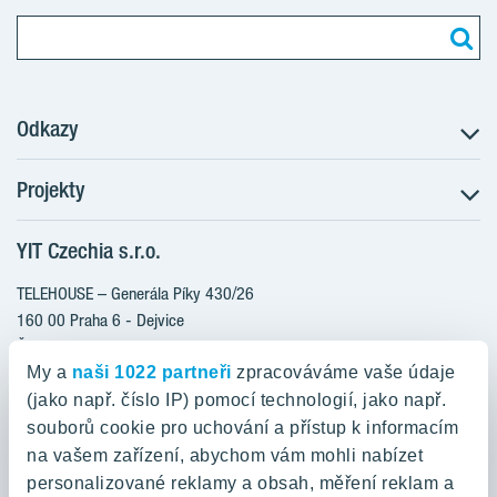
Odkazy
Projekty
Postup koupě
Klientské změny
YIT Czechia s.r.o.
RANTA Barrandov III
Aktuality
RANTA Barrandov IV
TELEHOUSE – Generála Píky 430/26
Blog
TOIVO Roztyly II
160 00 Praha 6 - Dejvice
Kariéra
Česká republika
PORTTI Kladno II
O nás
My a
naši 1022 partneři
zpracováváme vaše údaje
KALEVALA
YIT PLUS
(jako např. číslo IP) pomocí technologií, jako např.
800 200 666
VIRTA Kladno
souborů cookie pro uchování a přístup k informacím
domov@yit.cz
na vašem zařízení, abychom vám mohli nabízet
KATTILA Kamýk
personalizované reklamy a obsah, měření reklam a