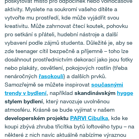
poskytovat místo pro odpočinek nebo volnočasové
aktivity. Myslete na soukromí vašeho dítěte a
vytvořte mu prostředí, kde může vyjádřit svou
kreativitu. Může zahrnovat čtecí koutek, pohovku
pro setkání s přáteli, hudební nástroje a další
vybavení podle zájmů studenta. Důležité je, aby se
zde teenager cítil bezpečně a příjemně – toho lze
dosáhnout prostřednictvím dekorací jako jsou fotky
nebo plakáty, osvětlení, pokojových rostlin (třeba
nenáročných
řasokoulí
) a dalších prvků.
Samozřejmě se můžete inspirovat
současnými
trendy v bydlení
, například
skandinávským
hygge
stylem bydlení
, který navozuje uvolněnou
atmosféru. Krásně se bude vyjímat v našem
developerském projektu
PARVI Cibulka
, kde ke
koupi zbývá zhruba třicítka bytů loftového typu – na
některé z nich navíc aktuálně nabízíme výraznou