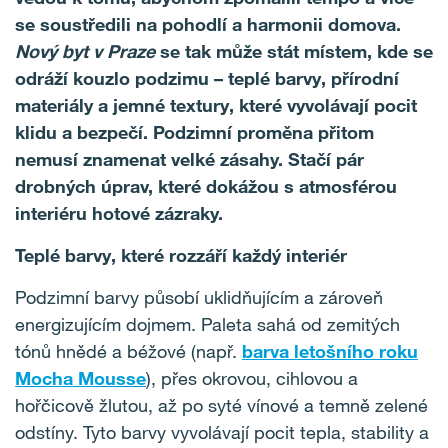
se soustředili na pohodlí a harmonii domova.
Nový byt v Praze
se tak může stát místem, kde se
odráží kouzlo podzimu – teplé barvy, přírodní
materiály a jemné textury, které vyvolávají pocit
klidu a bezpečí.
Podzimní proměna přitom
nemusí znamenat velké zásahy. Stačí pár
drobných úprav, které dokážou s atmosférou
interiéru hotové zázraky.
Teplé barvy, které rozzáří každý interiér
Podzimní barvy působí uklidňujícím a zároveň
energizujícím dojmem. Paleta sahá od zemitých
tónů hnědé a béžové (např.
barva letošního roku
Mocha Mousse
), přes okrovou, cihlovou a
hořčicově žlutou, až po syté vínové a temně zelené
odstíny. Tyto barvy vyvolávají pocit tepla, stability a