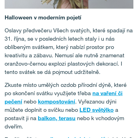
Halloween v moderním pojetí
Oslavy předvečeru Všech svatých, které spadají na
31. října, se v posledních letech staly i u nás
oblíbeným svátkem, který nabízí prostor pro
kreativitu a zábavu. Nemusí ale nutně znamenat
oranžovo-černou explozi plastových dekorací. I
tento svátek se dá pojmout udržitelně.
Zkuste místo umělých ozdob přírodní dýně, které
po skončení svátku využijete třeba
na vaření či
pečení
nebo
kompostování
. Vyřezanou dýni
můžete doplnit o svíčku nebo
LED světýlko
a
postavit ji na
balkon, terasu
nebo k vchodovým
dveřím.