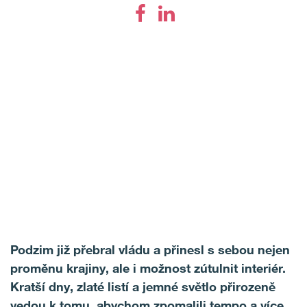
Podzim již přebral vládu a přinesl s sebou nejen
proměnu krajiny, ale i možnost zútulnit interiér.
Kratší dny, zlaté listí a jemné světlo přirozeně
vedou k tomu, abychom zpomalili tempo a více