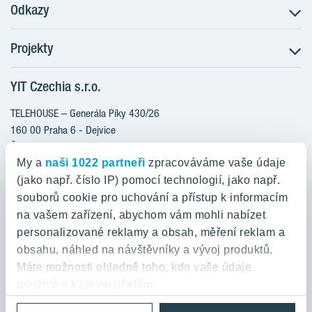
Odkazy
Projekty
Postup koupě
Klientské změny
YIT Czechia s.r.o.
RANTA Barrandov III
Aktuality
RANTA Barrandov IV
TELEHOUSE – Generála Píky 430/26
Blog
TOIVO Roztyly II
160 00 Praha 6 - Dejvice
Kariéra
Česká republika
PORTTI Kladno II
O nás
My a
naši 1022 partneři
zpracováváme vaše údaje
KALEVALA
YIT PLUS
(jako např. číslo IP) pomocí technologií, jako např.
800 200 666
VIRTA Kladno
souborů cookie pro uchování a přístup k informacím
domov@yit.cz
na vašem zařízení, abychom vám mohli nabízet
KATTILA Kamýk
personalizované reklamy a obsah, měření reklam a
ROSALA
Telefon na centrální recepci:
obsahu, náhled na návštěvníky a vývoj produktů.
+420 224 318 261
Máte možnosti ohledně toho, kdo vaše údaje
používá a k jakým účelům.
Zásady ochrany osobních údajů a Podmínky použití
Cookies