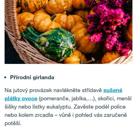
Přírodní girlanda
Na jutový provázek navlékněte střídavě
sušené
plátky ovoce
(pomeranče, jablka,…), skořici, menší
šišky nebo lístky eukalyptu. Zavěste podél police
nebo kolem zrcadla – vůně i pohled vás zaručeně
potěší.