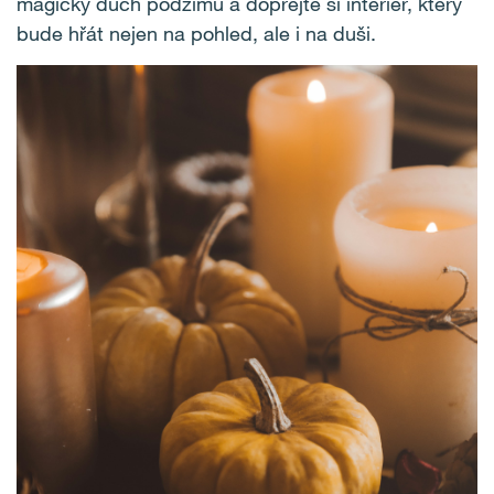
magický duch podzimu a dopřejte si interiér, který
bude hřát nejen na pohled, ale i na duši.