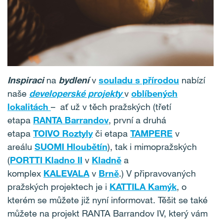
Inspiraci
na
bydlení
v
souladu s přírodou
nabízí
naše
developerské projekty
v
oblíbených
lokalitách
–
ať už v těch pražských (třetí
etapa
RANTA Barrandov
, první a druhá
etapa
TOIVO Roztyly
či etapa
TAMPERE
v
areálu
SUOMI Hloubětín
), tak i mimopražských
(
PORTTI Kladno II
v
Kladně
a
komplex
KALEVALA
v
Brně
.) V připravovaných
pražských projektech je i
KATTILA Kamýk
, o
kterém se můžete již nyní informovat. Těšit se také
můžete na projekt RANTA Barrandov IV, který vám