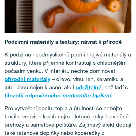
Podzimní materiály a textury: návrat k přírodě
K podzimu neodmyslitelně patří i hřejivé materiály a
struktury, které příjemně kontrastují s chladnějším
počasím venku. V interiéru nechte dominovat
přírodní materiály
– dřevo, vlnu, len, keramiku a
jutu. Jsou nejen krásné, ale i
udržitelné
, což ladí s
filozofií odpovědného
moderního bydlení
.
Pro vytvoření pocitu tepla a útulnosti se nebojte
textilie vrstvit – kombinujte pletené deky, bavlněné
přehozy a sametové polštáře. Zajímavý efekt dodají
také ratanové doplňky nebo koberečky z