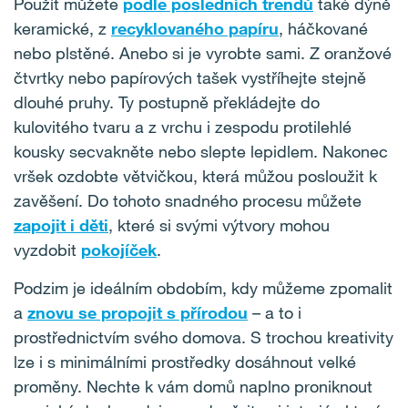
Použít můžete
podle posledních trendů
také dýně
keramické, z
recyklovaného papíru
, háčkované
nebo plstěné. Anebo si je vyrobte sami. Z oranžové
čtvrtky nebo papírových tašek vystříhejte stejně
dlouhé pruhy. Ty postupně překládejte do
kulovitého tvaru a z vrchu i zespodu protilehlé
kousky secvakněte nebo slepte lepidlem. Nakonec
vršek ozdobte větvičkou, která můžou posloužit k
zavěšení. Do tohoto snadného procesu můžete
zapojit i děti
, které si svými výtvory mohou
vyzdobit
pokojíček
.
Podzim je ideálním obdobím, kdy můžeme zpomalit
a
znovu se propojit s přírodou
– a to i
prostřednictvím svého domova. S trochou kreativity
lze i s minimálními prostředky dosáhnout velké
proměny. Nechte k vám domů naplno proniknout