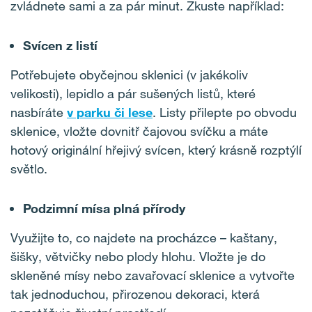
zvládnete sami a za pár minut. Zkuste například:
Svícen z listí
Potřebujete obyčejnou sklenici (v jakékoliv
velikosti), lepidlo a pár sušených listů, které
nasbíráte
v parku či lese
. Listy přilepte po obvodu
sklenice, vložte dovnitř čajovou svíčku a máte
hotový originální hřejivý svícen, který krásně rozptýlí
světlo.
Podzimní mísa plná přírody
Využijte to, co najdete na procházce – kaštany,
šišky, větvičky nebo plody hlohu. Vložte je do
skleněné mísy nebo zavařovací sklenice a vytvořte
tak jednoduchou, přirozenou dekoraci, která