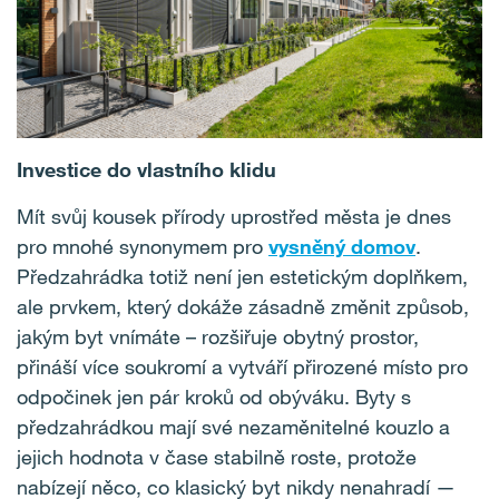
Investice do vlastního klidu
Mít svůj kousek přírody uprostřed města je dnes
pro mnohé synonymem pro
vysněný domov
.
Předzahrádka totiž není jen estetickým doplňkem,
ale prvkem, který dokáže zásadně změnit způsob,
jakým byt vnímáte – rozšiřuje obytný prostor,
přináší více soukromí a vytváří přirozené místo pro
odpočinek jen pár kroků od obýváku. Byty s
předzahrádkou mají své nezaměnitelné kouzlo a
jejich hodnota v čase stabilně roste, protože
nabízejí něco, co klasický byt nikdy nenahradí —