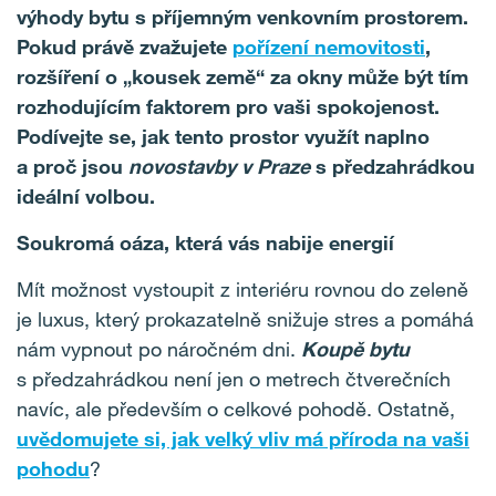
výhody bytu s příjemným venkovním prostorem.
Pokud právě zvažujete
pořízení nemovitosti
,
rozšíření o „kousek země“ za okny může být tím
rozhodujícím faktorem pro vaši spokojenost.
Podívejte se, jak tento prostor využít naplno
a proč jsou
novostavby v Praze
s předzahrádkou
ideální volbou.
Soukromá oáza, která vás nabije energií
Mít možnost vystoupit z interiéru rovnou do zeleně
je luxus, který prokazatelně snižuje stres a pomáhá
nám vypnout po náročném dni.
Koupě bytu
s předzahrádkou není jen o metrech čtverečních
navíc, ale především o celkové pohodě. Ostatně,
uvědomujete si, jak velký vliv má příroda na vaši
pohodu
?