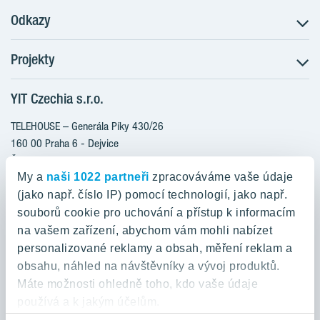
Odkazy
Projekty
Postup koupě
Klientské změny
YIT Czechia s.r.o.
RANTA Barrandov III
Aktuality
RANTA Barrandov IV
TELEHOUSE – Generála Píky 430/26
Blog
TOIVO Roztyly II
160 00 Praha 6 - Dejvice
Kariéra
Česká republika
PORTTI Kladno II
O nás
My a
naši 1022 partneři
zpracováváme vaše údaje
KALEVALA
YIT PLUS
(jako např. číslo IP) pomocí technologií, jako např.
800 200 666
VIRTA Kladno
souborů cookie pro uchování a přístup k informacím
domov@yit.cz
na vašem zařízení, abychom vám mohli nabízet
KATTILA Kamýk
personalizované reklamy a obsah, měření reklam a
ROSALA
Telefon na centrální recepci:
obsahu, náhled na návštěvníky a vývoj produktů.
+420 224 318 261
Máte možnosti ohledně toho, kdo vaše údaje
používá a k jakým účelům.