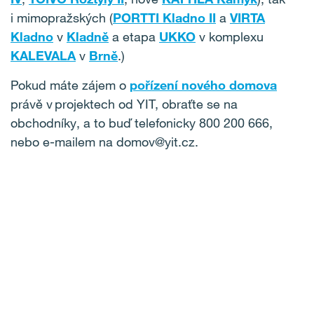
i mimopražských (
PORTTI Kladno II
a
VIRTA
Kladno
v
Kladně
a etapa
UKKO
v komplexu
KALEVALA
v
Brně
.)
Pokud máte zájem o
pořízení nového domova
právě v projektech od YIT, obraťte se na
obchodníky, a to buď telefonicky 800 200 666,
nebo e-mailem na domov@yit.cz.