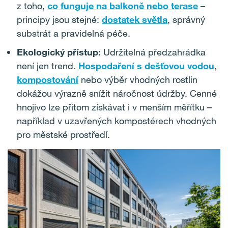
z toho,
co funguje na balkoně nebo terase
–
principy jsou stejné:
dostatek světla
, správný
substrát a pravidelná péče.
Ekologický přístup:
Udržitelná předzahrádka
není jen trend.
Hospodaření s dešťovou vodou
,
kompostování
nebo výběr vhodných rostlin
dokážou výrazně snížit náročnost údržby. Cenné
hnojivo lze přitom získávat i v menším měřítku –
například v uzavřených kompostérech vhodných
pro městské prostředí.