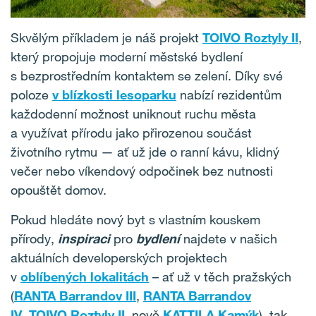
Skvělým příkladem je náš projekt
TOIVO Roztyly II
,
který propojuje moderní městské bydlení
s bezprostředním kontaktem se zelení. Díky své
poloze
v blízkosti lesoparku
nabízí rezidentům
každodenní možnost uniknout ruchu města
a využívat přírodu jako přirozenou součást
životního rytmu — ať už jde o ranní kávu, klidný
večer nebo víkendový odpočinek bez nutnosti
opouštět domov.
Pokud hledáte nový byt s vlastním kouskem
přírody,
inspiraci
pro
bydlení
najdete v našich
aktuálních developerských projektech
v
oblíbených lokalitách
– ať už v těch pražských
(
RANTA Barrandov III
,
RANTA Barrandov
IV
,
TOIVO Roztyly II
, nově
KATTILA Kamýk
), tak