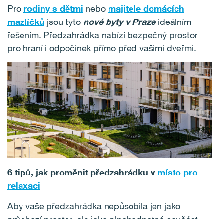
Pro
rodiny s dětmi
nebo
majitele domácích
mazlíčků
jsou tyto
nové byty v Praze
ideálním
řešením. Předzahrádka nabízí bezpečný prostor
pro hraní i odpočinek přímo před vašimi dveřmi.
6 tipů, jak proměnit předzahrádku v
místo pro
relaxaci
Aby vaše předzahrádka nepůsobila jen jako
průchozí prostor, ale jako plnohodnotná součást