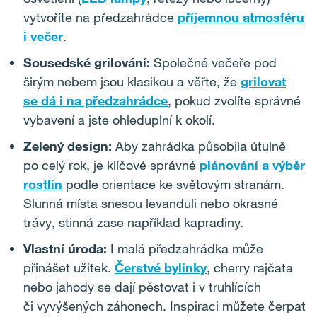
vytvoříte na předzahrádce
příjemnou atmosféru
i večer
.
Sousedské grilování:
Společné večeře pod
širým nebem jsou klasikou a věřte, že
grilovat
se dá i na předzahrádce
, pokud zvolíte správné
vybavení a jste ohleduplní k okolí.
Zelený design:
Aby zahrádka působila útulně
po celý rok, je klíčové správné
plánování a výběr
rostlin
podle orientace ke světovým stranám.
Slunná místa snesou levanduli nebo okrasné
trávy, stinná zase například kapradiny.
Vlastní úroda:
I malá předzahrádka může
přinášet užitek.
Čerstvé bylinky
, cherry rajčata
nebo jahody se dají pěstovat i v truhlících
či vyvýšených záhonech. Inspiraci můžete čerpat