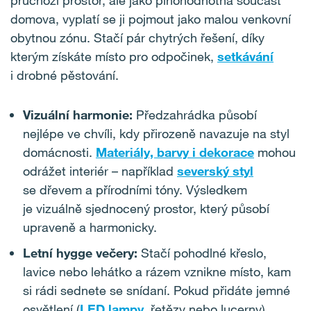
domova, vyplatí se ji pojmout jako malou venkovní
obytnou zónu. Stačí pár chytrých řešení, díky
kterým získáte místo pro odpočinek,
setkávání
i drobné pěstování.
Vizuální harmonie:
Předzahrádka působí
nejlépe ve chvíli, kdy přirozeně navazuje na styl
domácnosti.
Materiály, barvy i dekorace
mohou
odrážet interiér – například
severský styl
se dřevem a přírodními tóny. Výsledkem
je vizuálně sjednocený prostor, který působí
upraveně a harmonicky.
Letní hygge večery:
Stačí pohodlné křeslo,
lavice nebo lehátko a rázem vznikne místo, kam
si rádi sednete se snídaní. Pokud přidáte jemné
osvětlení (
LED lampy
, řetězy nebo lucerny)