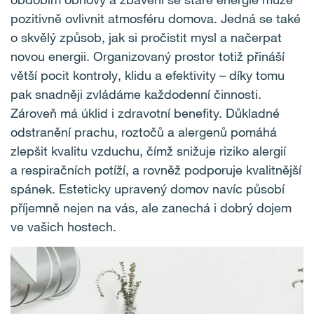
pozitivně ovlivnit atmosféru domova. Jedná se také
o skvělý způsob, jak si pročistit mysl a načerpat
novou energii. Organizovaný prostor totiž přináší
větší pocit kontroly, klidu a efektivity – díky tomu
pak snadněji zvládáme každodenní činnosti.
Zároveň má úklid i zdravotní benefity. Důkladné
odstranění prachu, roztočů a alergenů pomáhá
zlepšit kvalitu vzduchu, čímž snižuje riziko alergií
a respiračních potíží, a rovněž podporuje kvalitnější
spánek. Esteticky upravený domov navíc působí
příjemně nejen na vás, ale zanechá i dobrý dojem
ve vašich hostech.