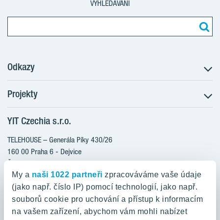
VYHLEDÁVÁNÍ
Odkazy
Projekty
Postup koupě
Klientské změny
YIT Czechia s.r.o.
RANTA Barrandov III
Aktuality
RANTA Barrandov IV
TELEHOUSE – Generála Píky 430/26
Blog
TOIVO Roztyly II
160 00 Praha 6 - Dejvice
Kariéra
Česká republika
PORTTI Kladno II
O nás
My a
naši 1022 partneři
zpracováváme vaše údaje
KALEVALA
YIT PLUS
(jako např. číslo IP) pomocí technologií, jako např.
800 200 666
VIRTA Kladno
souborů cookie pro uchování a přístup k informacím
domov@yit.cz
na vašem zařízení, abychom vám mohli nabízet
KATTILA Kamýk