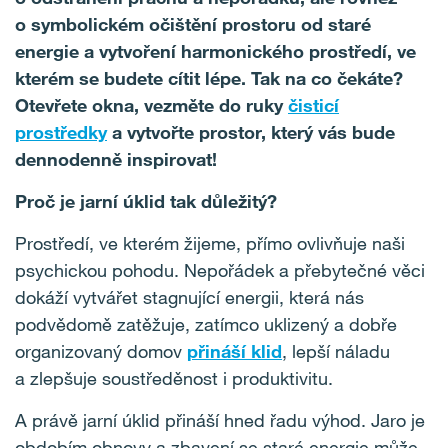
o symbolickém očištění prostoru od staré
energie a vytvoření harmonického prostředí, ve
kterém se budete cítit lépe.
Tak na co čekáte?
Otevřete okna, vezměte do ruky
čisticí
prostředky
a vytvořte prostor, který vás bude
dennodenně inspirovat!
Proč je jarní úklid tak důležitý?
Prostředí, ve kterém žijeme, přímo ovlivňuje naši
psychickou pohodu. Nepořádek a přebytečné věci
dokáží vytvářet stagnující energii, která nás
podvědomě zatěžuje, zatímco uklizený a dobře
organizovaný domov
přináší klid
, lepší náladu
a zlepšuje soustředěnost i produktivitu.
A právě jarní úklid přináší hned řadu výhod. Jaro je
obdobím obnovy a zbavení se staré energie může