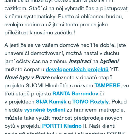
zážitkem. Stačí si na něj vyhradit čas a přistupovat
k němu systematicky. Pusťte si oblíbenou hudbu,
svolejte rodinu a užijte si tento proces jako
příležitost k novému začátku!
A jestliže se ve vašem domově necítíte dobře, jste
unavení či demotivovaní, možná nastal v duchu
jarní očisty čas na změnu.
Inspiraci
na
bydlení
můžete čerpat u
developerských projektů
YIT.
Nové byty v Praze
naleznete v desáté etapě
projektu SUOMI Hloubětín s názvem
TAMPERE
, ve
třetí etapě projektu
RANTA Barrandov
či
v projektech
SIJA Kamýk
a
TOIVO Roztyly
. Pokud
hledáte
vysněné bydlení
za hranicemi metropole,
můžete také využít možnost předprodeje nových
bytů v projektu
PORTTI Kladno
II. Naši klienti
navíc při předání bytu a nyní i při podpisu SOSBK