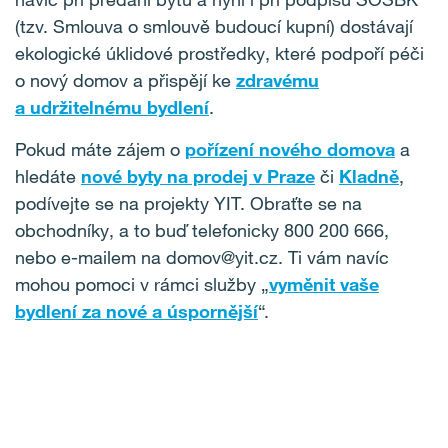
(tzv. Smlouva o smlouvě budoucí kupní) dostávají
ekologické úklidové prostředky, které podpoří péči
o nový domov a přispějí ke
zdravému
a udržitelnému bydlení
.
Pokud máte zájem o
pořízení nového domova
a
hledáte
nové byty na prodej v Praze
či
Kladně
,
podívejte se na projekty YIT. Obraťte se na
obchodníky, a to buď telefonicky 800 200 666,
nebo e-mailem na domov@yit.cz. Ti vám navíc
mohou pomoci v rámci služby „
vyměnit vaše
bydlení za nové a úspornější
“.