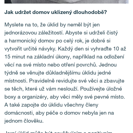
Jak udržet domov uklizený dlouhodobě?
Myslete na to, že úklid by neměl být jen
jednorázovou záležitostí. Abyste si udrželi čistý
a harmonický domov po celý rok, je dobré si
vytvořit určité návyky. Každý den si vyhraďte 10 až
15 minut na základní úkony, například na odložení
věcí na své místo nebo otření povrchů. Jednou
týdně se věnujte důkladnějšímu úklidu jedné
místnosti. Pravidelně revidujte své věci a zbavujte
se těch, které už vám neslouží. Používejte úložné
boxy a organizéry, aby věci měly své pevné místo.
A také zapojte do úklidu všechny členy
domácnosti, aby péče o domov nebyla jen na
jednom člověku.
Jarní úklid může být osvěžujícím a pozitivním