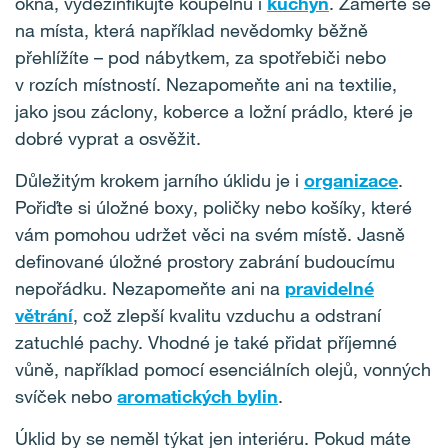
okna, vydezinfikujte koupelnu i
kuchyň
. Zaměřte se
na místa, která například nevědomky běžně
přehlížíte – pod nábytkem, za spotřebiči nebo
v rozích místností. Nezapomeňte ani na textilie,
jako jsou záclony, koberce a ložní prádlo, které je
dobré vyprat a osvěžit.
Důležitým krokem jarního úklidu je i
organizace
.
Pořiďte si úložné boxy, poličky nebo košíky, které
vám pomohou udržet věci na svém místě. Jasně
definované úložné prostory zabrání budoucímu
nepořádku. Nezapomeňte ani na
pravidelné
větrání
, což zlepší kvalitu vzduchu a odstraní
zatuchlé pachy. Vhodné je také přidat příjemné
vůně, například pomocí esenciálních olejů, vonných
svíček nebo
aromatických bylin
.
Úklid by se neměl týkat jen interiéru. Pokud máte