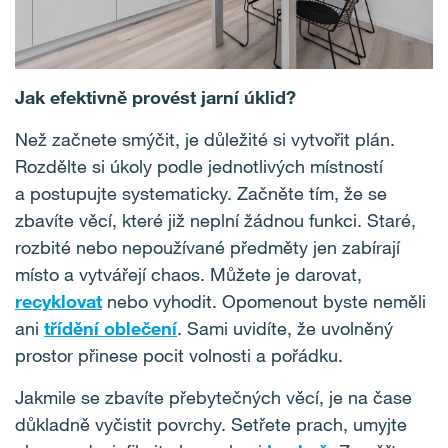
Jak efektivně provést jarní úklid?
Než začnete smýčit, je důležité si vytvořit plán.
Rozdělte si úkoly podle jednotlivých místností
a postupujte systematicky. Začněte tím, že se
zbavíte věcí, které již neplní žádnou funkci. Staré,
rozbité nebo nepoužívané předměty jen zabírají
místo a vytvářejí chaos. Můžete je darovat,
recyklovat
nebo vyhodit. Opomenout byste neměli
ani
třídění oblečení
. Sami uvidíte, že uvolněný
prostor přinese pocit volnosti a pořádku.
Jakmile se zbavíte přebytečných věcí, je na čase
důkladně vyčistit povrchy. Setřete prach, umyjte