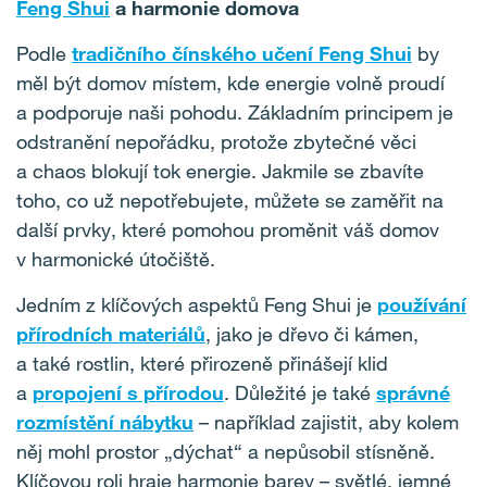
Feng Shui
a harmonie domova
Podle
tradičního čínského učení Feng Shui
by
měl být domov místem, kde energie volně proudí
a podporuje naši pohodu. Základním principem je
odstranění nepořádku, protože zbytečné věci
a chaos blokují tok energie. Jakmile se zbavíte
toho, co už nepotřebujete, můžete se zaměřit na
další prvky, které pomohou proměnit váš domov
v harmonické útočiště.
Jedním z klíčových aspektů Feng Shui je
používání
přírodních materiálů
, jako je dřevo či kámen,
a také rostlin, které přirozeně přinášejí klid
a
propojení s přírodou
. Důležité je také
správné
rozmístění nábytku
– například zajistit, aby kolem
něj mohl prostor „dýchat“ a nepůsobil stísněně.
Klíčovou roli hraje harmonie barev – světlé, jemné