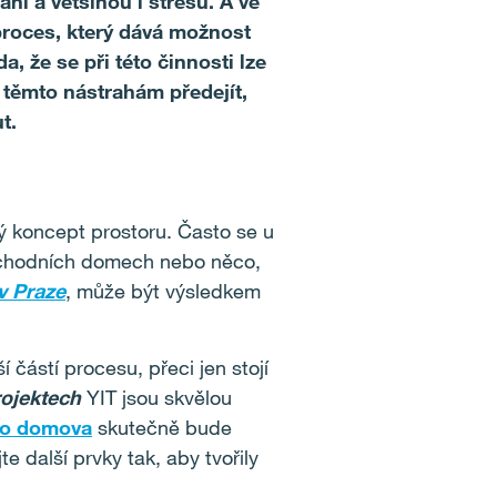
ní a většinou i stresu. A ve
 proces, který dává možnost
a, že se při této činnosti lze
 těmto nástrahám předejít,
t.
ý koncept prostoru. Často se u
obchodních domech nebo něco,
v Praze
, může být výsledkem
 částí procesu, přeci jen stojí
ojektech
YIT jsou skvělou
ho domova
skutečně bude
e další prvky tak, aby tvořily