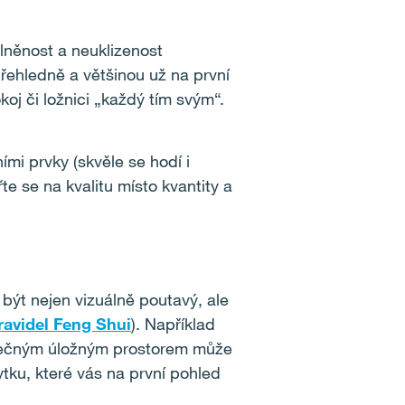
plněnost a neuklizenost
ehledně a většinou už na první
oj či ložnici „každý tím svým“.
mi prvky (skvěle se hodí i
te se na kvalitu místo kvantity a
 být nejen vizuálně poutavý, ale
ravidel Feng Shui
). Například
ečným úložným prostorem může
ku, které vás na první pohled