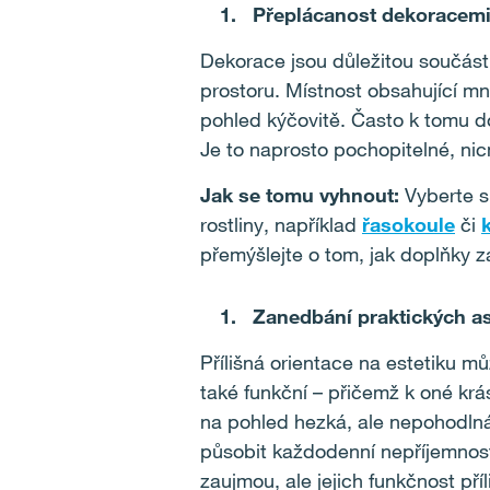
Přeplácanost dekoracem
Dekorace jsou důležitou součástí
prostoru. Místnost obsahující m
pohled kýčovitě. Často k tomu doc
Je to naprosto pochopitelné, ni
Jak se tomu vyhnout:
Vyberte si
rostliny, například
řasokoule
či
přemýšlejte o tom, jak doplňky z
Zanedbání praktických a
Přílišná orientace na estetiku m
také funkční ­– přičemž k oné k
na pohled hezká, ale nepohodl
působit každodenní nepříjemnost
zaujmou, ale jejich funkčnost pří