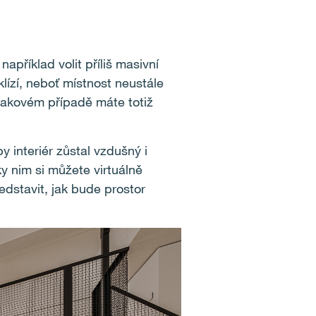
například volit příliš masivní
lízí, neboť místnost neustále
takovém případě máte totiž
 interiér zůstal vzdušný i
ky nim si můžete virtuálně
edstavit, jak bude prostor