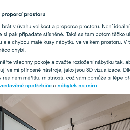
 proporcí prostoru
té brát v úvahu velikost a proporce prostoru. Není ideální 
 si pak připadáte stísněně. Také se tam potom těžko uk
ou ale chybou malé kusy nábytku ve velkém prostoru. V 
něco chybí.
ěřte všechny pokoje a zvažte rozložení nábytku tak, aby
ují velmi přínosné nástroje, jako jsou 3D vizualizace. Dí
v reálném měřítku místnosti, což vám pomůže si lépe př
vestavěné spotřebiče
a
nábytek na míru
.