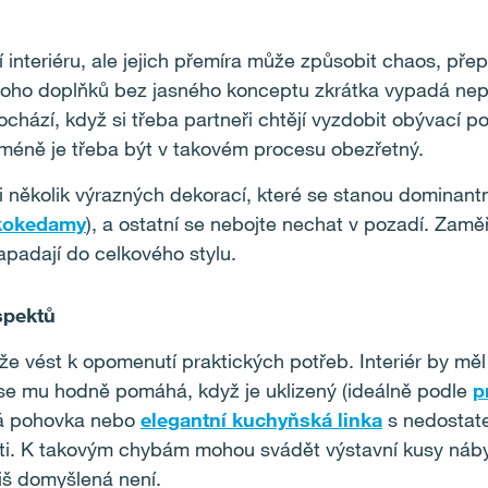
i
 interiéru, ale jejich přemíra může způsobit chaos, pře
noho doplňků bez jasného konceptu zkrátka vypadá nepř
hází, když si třeba partneři chtějí vyzdobit obývací pok
cméně je třeba být v takovém procesu obezřetný.
 několik výrazných dekorací, které se stanou dominantní
kokedamy
), a ostatní se nebojte nechat v pozadí. Zaměř
apadají do celkového stylu.
spektů
ůže vést k opomenutí praktických potřeb. Interiér by měl
ráse mu hodně pomáhá, když je uklizený (ideálně podle
p
ná pohovka nebo
elegantní kuchyňská linka
s nedostat
i. K takovým chybám mohou svádět výstavní kusy nábyt
liš domyšlená není.