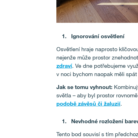
Ignorování osvětlení
Osvětlení hraje naprosto klíčovo
nejenže může prostor znehodnoti
zdraví
. Ve dne potřebujeme vyu
v noci bychom naopak měli spát 
Jak se tomu vyhnout:
Kombinujt
světla – aby byl prostor rovnoměr
podobě závěsů či žaluzií
.
Nevhodné rozložení bare
Tento bod souvisí s tím předcho