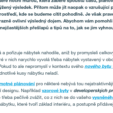
teré noční můrou, která zabere spoustu času, plánová
kýžený výsledek. Přitom může jít naopak o vzrušující
 prostředí, kde se budeme cítit pohodlně. Je však pravd
ýrazně ovlivní výsledný dojem. Abychom vám pomohli
nejčastějších přešlapů a tipů na to, jak se jim vyhnou
a pořizuje nábytek nahodile, aniž by promysleli celkov
ré v nich narychlo vyvolá třeba nábytek vystavený v 
Pokud to ale nepromyslí v kontextu svého
nového bytu 
ednotlivé kusy nábytku neladí.
motné plánování
pro některé nebývá tou nejatraktivnější
ní designu. Například
vzorové byty
v
developerských pr
e třeba pečlivě zvážit, co z nich se do vašeho
vysněné
ábytku, které tvoří základ interiéru, a postupně přidávejt