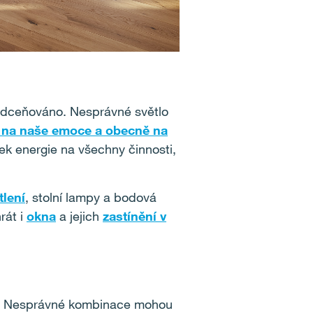
 podceňováno. Nesprávné světlo
v na naše emoce a obecně na
ek energie na všechny činnosti,
lení
, stolní lampy a bodová
rát i
okna
a jejich
zastínění v
ení. Nesprávné kombinace mohou