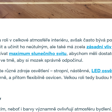
u roli v celkové atmosféře interiéru, avšak často bývá
t a učinit ho neútulným, ale také má zcela
zásadní vli
žívat
maximum slunečního svitu
, abychom měli dostat
ve tmě, aby si mozek správně odpočinul.
e různé zdroje osvětlení – stropní, nástěnné,
LED osvět
ně, a přitom flexibilně osvícen. Velkou roli tedy budou h
v
zím, neboť i barvy významně ovlivňují atmosféru bydl