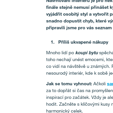
Navrhování interiéru je pro něk
finále stejně nemusí přinášet 
vyjádřit osobitý styl a vytvořit
snadno dopustit chyb, které v
připravili jsme pro vás seznam 
Příliš ukvapené nákupy
Mnoho lidí po
koupi bytu
spěchá 
toho nechají unést emocemi, kte
co vidí na návštěvě u známých. 
nesourodý interiér, kde k sobě j
Jak se tomu vyhnout:
Ačkoli
sa
za to dopřát si čas na promyšle
inspirací pro začátek. Vždy je al
hodit. Začněte s klíčovými kusy n
harmonický celek.