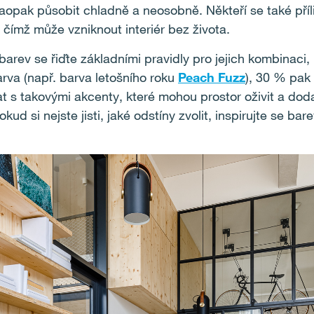
aopak působit chladně a neosobně. Někteří se také příli
čímž může vzniknout interiér bez života.
barev se řiďte základními pravidly pro jejich kombinaci
arva (např. barva letošního roku
Peach Fuzz
), 30 % pak
 s takovými akcenty, které mohou prostor oživit a doda
Pokud si nejste jisti, jaké odstíny zvolit, inspirujte se b