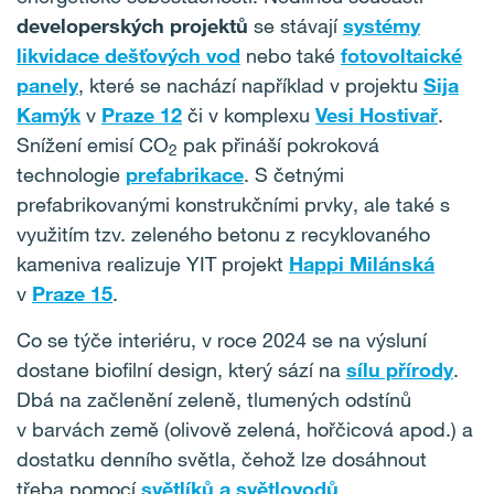
developerských projektů
se stávají
systémy
likvidace dešťových vod
nebo také
fotovoltaické
panely
, které se nachází například v projektu
Sija
Kamýk
v
Praze 12
či v komplexu
Vesi Hostivař
.
Snížení emisí CO
pak přináší pokroková
2
technologie
prefabrikace
. S četnými
prefabrikovanými konstrukčními prvky, ale také s
využitím tzv. zeleného betonu z recyklovaného
kameniva realizuje YIT projekt
Happi Milánská
v
Praze 15
.
Co se týče interiéru, v roce 2024 se na výsluní
dostane biofilní design, který sází na
sílu přírody
.
Dbá na začlenění zeleně, tlumených odstínů
v barvách země (olivově zelená, hořčicová apod.) a
dostatku denního světla, čehož lze dosáhnout
třeba pomocí
světlíků a světlovodů
.