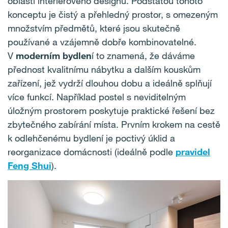
oblasti interiérového designu. Podstatou tohoto
konceptu je čistý a přehledný prostor, s omezeným
množstvím předmětů, které jsou skutečně
používané a vzájemně dobře kombinovatelné.
V
moderním bydlen
í to znamená, že dáváme
přednost kvalitnímu nábytku a dalším kouskům
zařízení, jež vydrží dlouhou dobu a ideálně splňují
více funkcí. Například postel s neviditelným
úložným prostorem poskytuje praktické řešení bez
zbytečného zabírání místa. Prvním krokem na cestě
k odlehčenému bydlení je poctivý úklid a
reorganizace domácnosti (ideálně podle
pravidel
Feng Shui
).