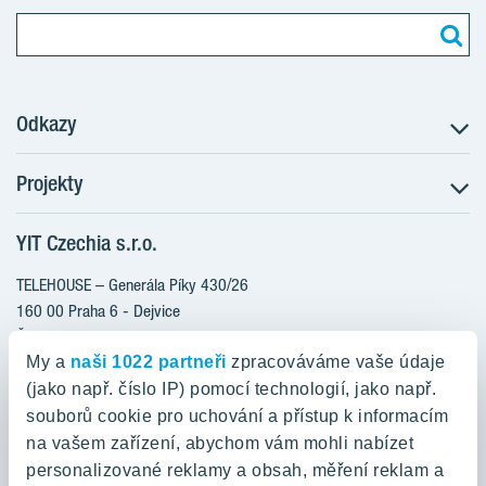
Odkazy
Projekty
Postup koupě
Klientské změny
YIT Czechia s.r.o.
RANTA Barrandov III
Aktuality
RANTA Barrandov IV
TELEHOUSE – Generála Píky 430/26
Blog
TOIVO Roztyly II
160 00 Praha 6 - Dejvice
Kariéra
Česká republika
PORTTI Kladno II
O nás
My a
naši 1022 partneři
zpracováváme vaše údaje
KALEVALA
YIT PLUS
(jako např. číslo IP) pomocí technologií, jako např.
800 200 666
VIRTA Kladno
souborů cookie pro uchování a přístup k informacím
domov@yit.cz
na vašem zařízení, abychom vám mohli nabízet
KATTILA Kamýk
personalizované reklamy a obsah, měření reklam a
ROSALA