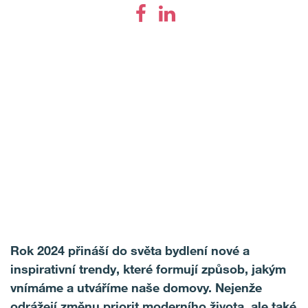
Rok 2024 přináší do světa bydlení nové a
inspirativní trendy, které formují způsob, jakým
vnímáme a utváříme naše domovy. Nejenže
odrážejí změnu priorit moderního života, ale také