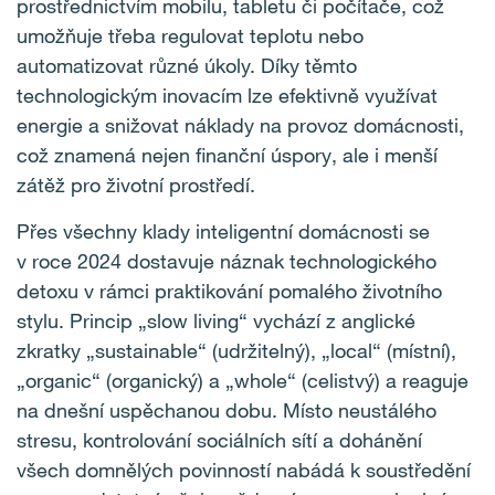
prostřednictvím mobilu, tabletu či počítače, což
umožňuje třeba regulovat teplotu nebo
automatizovat různé úkoly. Díky těmto
technologickým inovacím lze efektivně využívat
energie a snižovat náklady na provoz domácnosti,
což znamená nejen finanční úspory, ale i menší
zátěž pro životní prostředí.
Přes všechny klady inteligentní domácnosti se
v roce 2024 dostavuje náznak technologického
detoxu v rámci praktikování pomalého životního
stylu. Princip „slow living“ vychází z anglické
zkratky „sustainable“ (udržitelný), „local“ (místní),
„organic“ (organický) a „whole“ (celistvý) a reaguje
na dnešní uspěchanou dobu. Místo neustálého
stresu, kontrolování sociálních sítí a dohánění
všech domnělých povinností nabádá k soustředění