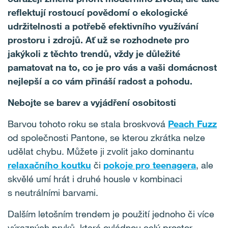
reflektují rostoucí povědomí o ekologické
udržitelnosti a potřebě efektivního využívání
prostoru i zdrojů. Ať už se rozhodnete pro
jakýkoli z těchto trendů, vždy je důležité
pamatovat na to, co je pro vás a vaši domácnost
nejlepší a co vám přináší radost a pohodu.
Nebojte se barev a vyjádření osobitosti
Barvou tohoto roku se stala broskvová
Peach Fuzz
od společnosti Pantone, se kterou zkrátka nelze
udělat chybu. Můžete ji zvolit jako dominantu
relaxačního koutku
či
pokoje pro teenagera
, ale
skvělé umí hrát i druhé housle v kombinaci
s neutrálními barvami.
Dalším letošním trendem je použití jednoho či více
výrazných prvků, které ovládnou celý prostor.