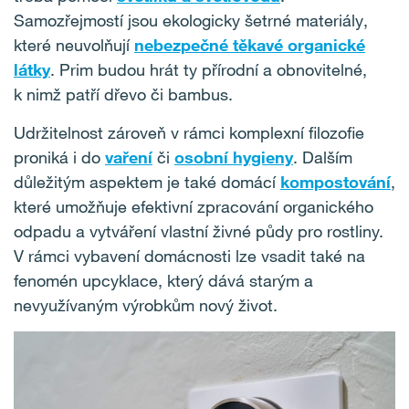
Samozřejmostí jsou ekologicky šetrné materiály,
které neuvolňují
nebezpečné těkavé organické
látky
. Prim budou hrát ty přírodní a obnovitelné,
k nimž patří dřevo či bambus.
Udržitelnost zároveň v rámci komplexní filozofie
proniká i do
vaření
či
osobní hygieny
. Dalším
důležitým aspektem je také domácí
kompostování
,
které umožňuje efektivní zpracování organického
odpadu a vytváření vlastní živné půdy pro rostliny.
V rámci vybavení domácnosti lze vsadit také na
fenomén upcyklace, který dává starým a
nevyužívaným výrobkům nový život.