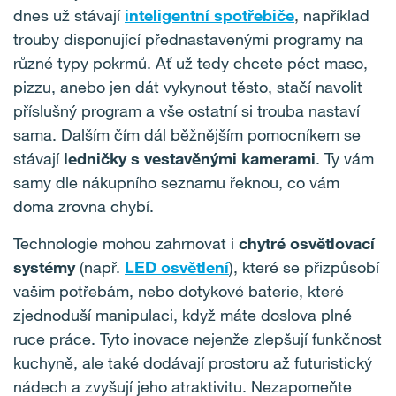
dnes už stávají
inteligentní spotřebiče
, například
trouby disponující přednastavenými programy na
různé typy pokrmů. Ať už tedy chcete péct maso,
pizzu, anebo jen dát vykynout těsto, stačí navolit
příslušný program a vše ostatní si trouba nastaví
sama. Dalším čím dál běžnějším pomocníkem se
stávají
ledničky s vestavěnými kamerami
. Ty vám
samy dle nákupního seznamu řeknou, co vám
doma zrovna chybí.
Technologie mohou zahrnovat i
chytré osvětlovací
systémy
(např.
LED osvětlení
), které se přizpůsobí
vašim potřebám, nebo dotykové baterie, které
zjednoduší manipulaci, když máte doslova plné
ruce práce. Tyto inovace nejenže zlepšují funkčnost
kuchyně, ale také dodávají prostoru až futuristický
nádech a zvyšují jeho atraktivitu. Nezapomeňte