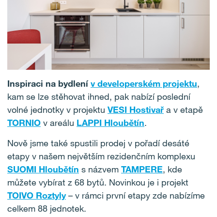
Inspiraci na bydlení
v developerském projektu
,
kam se lze stěhovat ihned, pak nabízí poslední
volné jednotky v projektu
VESI Hostivař
a v etapě
TORNIO
v areálu
LAPPI Hloubětín
.
Nově jsme také spustili prodej v pořadí desáté
etapy v našem největším rezidenčním komplexu
SUOMI Hloubětín
s názvem
TAMPERE
, kde
můžete vybírat z 68 bytů. Novinkou je i projekt
TOIVO Roztyly
– v rámci první etapy zde nabízíme
celkem 88 jednotek.