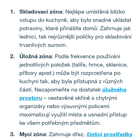
Skladovací zóna
: Nejlépe umístěná blízko
vstupu do kuchyně, aby bylo snadné ukládat
potraviny, které přinášíte domů. Zahrnuje jak
lednici, tak nejrůznější poličky pro skladování
trvanlivých surovin.
Úložná zóna
: Podle frekvence používání
jednotlivých položek (talíře, hrnce, sklenice,
příbory apod.) může být rozprostřena po
kuchyni tak, aby byla přístupná z různých
částí. Nezapomeňte na dostatek
úložného
prostoru
– vestavěné skříně s chytrými
organizéry nebo výsuvnými policemi
maximalizují využití místa a usnadní přístup
ke všem potřebným předmětům.
Mycí zóna
: Zahrnuje dřez,
čisticí prostředky