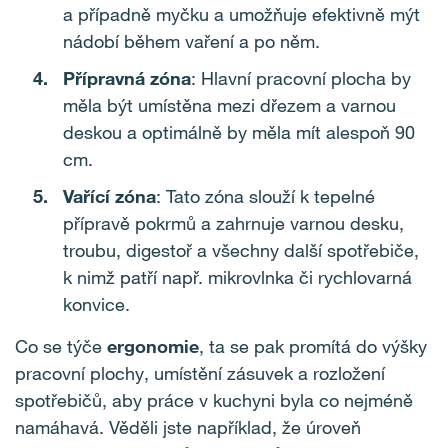
a případně myčku a umožňuje efektivně mýt
nádobí během vaření a po něm.
Přípravná zóna
: Hlavní pracovní plocha by
měla být umístěna mezi dřezem a varnou
deskou a optimálně by měla mít alespoň 90
cm.
Vařící zóna
: Tato zóna slouží k tepelné
přípravě pokrmů a zahrnuje varnou desku,
troubu, digestoř a všechny další spotřebiče,
k nimž patří např. mikrovlnka či rychlovarná
konvice.
Co se týče
ergonomie
, ta se pak promítá do výšky
pracovní plochy, umístění zásuvek a rozložení
spotřebičů, aby práce v kuchyni byla co nejméně
namáhavá. Věděli jste například, že úroveň