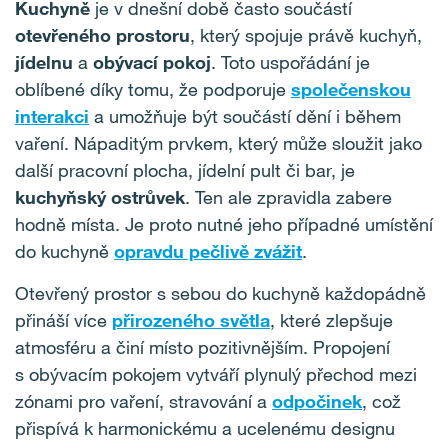
Kuchyně
je v dnešní době často součástí
otevřeného
prostoru
, který spojuje právě kuchyň,
jídelnu
a
obývací
pokoj
. Toto uspořádání je
oblíbené díky tomu, že podporuje
společenskou
interakci
a umožňuje být součástí dění i během
vaření. Nápaditým prvkem, který může sloužit jako
další pracovní plocha, jídelní pult či bar, je
kuchyňský
ostrůvek
. Ten ale zpravidla zabere
hodně místa. Je proto nutné jeho případné umístění
do kuchyně
opravdu pečlivě zvážit
.
Otevřený prostor s sebou do kuchyně každopádně
přináší více
přirozeného světla
, které zlepšuje
atmosféru a činí místo pozitivnějším. Propojení
s obývacím pokojem vytváří plynulý přechod mezi
zónami pro vaření, stravování a
odpočinek
, což
přispívá k harmonickému a ucelenému designu