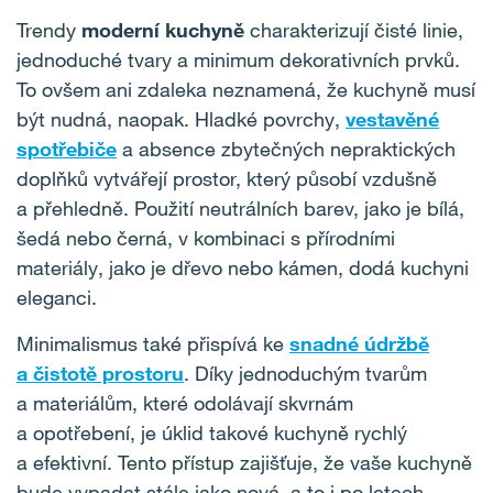
Trendy
moderní kuchyně
charakterizují čisté linie,
jednoduché tvary a minimum dekorativních prvků.
To ovšem ani zdaleka neznamená, že kuchyně musí
být nudná, naopak. Hladké povrchy,
vestavěné
spotřebiče
a absence zbytečných nepraktických
doplňků vytvářejí prostor, který působí vzdušně
a přehledně. Použití neutrálních barev, jako je bílá,
šedá nebo černá, v kombinaci s přírodními
materiály, jako je dřevo nebo kámen, dodá kuchyni
eleganci.
Minimalismus také přispívá ke
snadné údržbě
a čistotě prostoru
. Díky jednoduchým tvarům
a materiálům, které odolávají skvrnám
a opotřebení, je úklid takové kuchyně rychlý
a efektivní. Tento přístup zajišťuje, že vaše kuchyně
bude vypadat stále jako nová, a to i po letech