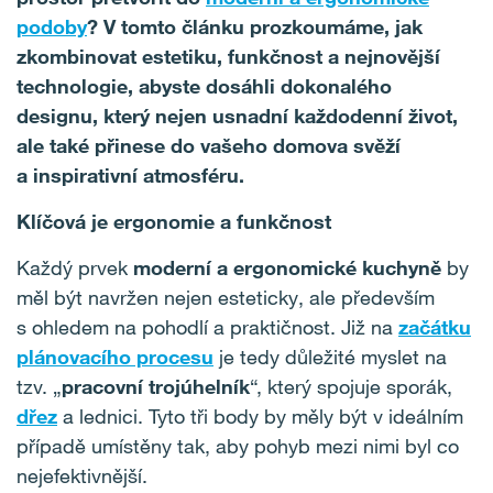
podoby
? V tomto článku prozkoumáme, jak
zkombinovat estetiku, funkčnost a nejnovější
technologie, abyste dosáhli dokonalého
designu, který nejen usnadní každodenní život,
ale také přinese do vašeho domova svěží
a inspirativní atmosféru.
Klíčová je ergonomie a funkčnost
Každý prvek
moderní a ergonomické kuchyně
by
měl být navržen nejen esteticky, ale především
s ohledem na pohodlí a praktičnost. Již na
začátku
plánovacího procesu
je tedy důležité myslet na
tzv. „
pracovní trojúhelník
“, který spojuje sporák,
dřez
a lednici. Tyto tři body by měly být v ideálním
případě umístěny tak, aby pohyb mezi nimi byl co
nejefektivnější.