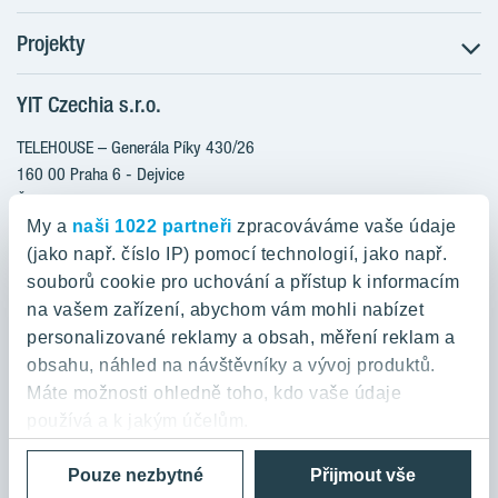
Projekty
Postup koupě
Klientské změny
YIT Czechia s.r.o.
RANTA Barrandov III
Aktuality
RANTA Barrandov IV
TELEHOUSE – Generála Píky 430/26
Blog
TOIVO Roztyly II
160 00 Praha 6 - Dejvice
Kariéra
Česká republika
PORTTI Kladno II
O nás
My a
naši 1022 partneři
zpracováváme vaše údaje
KALEVALA
YIT PLUS
(jako např. číslo IP) pomocí technologií, jako např.
800 200 666
VIRTA Kladno
souborů cookie pro uchování a přístup k informacím
domov@yit.cz
na vašem zařízení, abychom vám mohli nabízet
KATTILA Kamýk
personalizované reklamy a obsah, měření reklam a
ROSALA
Telefon na centrální recepci:
obsahu, náhled na návštěvníky a vývoj produktů.
+420 224 318 261
Máte možnosti ohledně toho, kdo vaše údaje
používá a k jakým účelům.
Zásady ochrany osobních údajů a Podmínky použití
Cookies
Pouze nezbytné
Přijmout vše
Pokud to povolíte, rádi bychom také:
© 2026 YIT Corporation