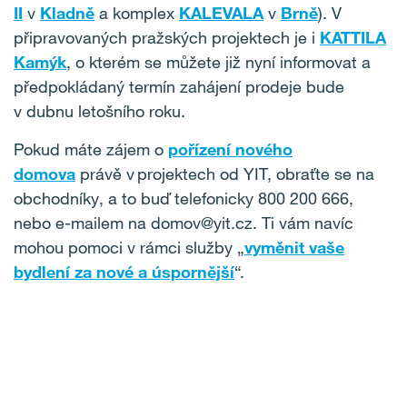
II
v
Kladně
a komplex
KALEVALA
v
Brně
). V
připravovaných pražských projektech je i
KATTILA
Kamýk
, o kterém se můžete již nyní informovat a
předpokládaný termín zahájení prodeje bude
v dubnu letošního roku.
Pokud máte zájem o
pořízení nového
domova
právě v projektech od YIT, obraťte se na
obchodníky, a to buď telefonicky 800 200 666,
nebo e-mailem na domov@yit.cz. Ti vám navíc
mohou pomoci v rámci služby „
vyměnit vaše
bydlení za nové a úspornější
“.