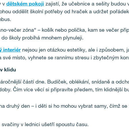
y v
dětském pokoji
zajistí, že učebnice a sešity budou
hou oddělit školní potřeby od hraček a udržet pořádek
mbus.
ráno-večer zóna“ – košík nebo polička, kam se večer přip
 do školy probíhá mnohem plynuleji.
 interiér
nejsou jen otázkou estetiky, ale i způsobem, j
a své místo, vyhnete se rannímu stresu i zbytečným konf
v klidu
áročnější částí dne. Budíček, oblékání, snídaně a odch
doby. Čím více věcí si připravíte předem, tím klidnější 
 na druhý den – i děti si ho mohou vybrat samy, čímž s
svačiny v lednici ušetří spoustu času.