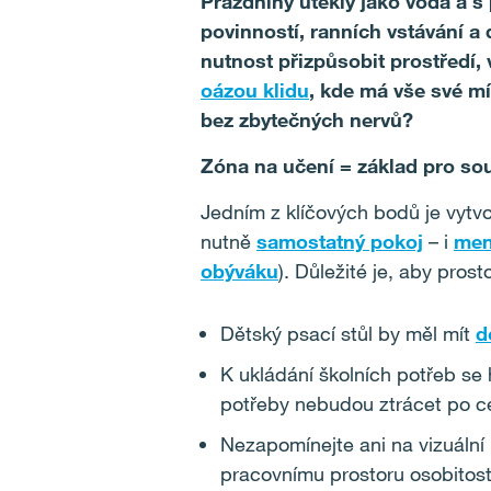
Prázdniny utekly jako voda a 
povinností, ranních vstávání a 
nutnost přizpůsobit prostředí, 
oázou klidu
, kde má vše své m
bez zbytečných nervů?
Zóna na učení = základ pro so
Jedním z klíčových bodů je vytvo
nutně
samostatný pokoj
– i
men
obýváku
). Důležité je, aby prosto
Dětský psací stůl by měl mít
d
K ukládání školních potřeb se 
potřeby nebudou ztrácet po c
Nezapomínejte ani na vizuální
pracovnímu prostoru osobitost