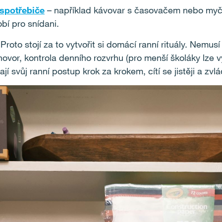
spotřebiče
– například kávovar s časovačem nebo myč
bí pro snídani.
roto stojí za to vytvořit si domácí ranní rituály. Nemusí
hovor, kontrola denního rozvrhu (pro menší školáky lze v
jí svůj ranní postup krok za krokem, cítí se jistěji a zvl