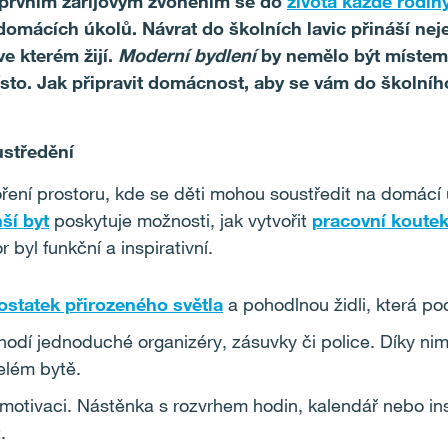
s prvním zářijovým zvoněním se do
života každé rodin
domácích úkolů. Návrat do školních lavic přináší nej
ve kterém žijí.
Moderní bydlení
by nemělo být místem 
ísto. Jak připravit domácnost, aby se vám do školní
ustředění
ření prostoru, kde se děti mohou soustředit na domácí 
ší byt
poskytuje možnosti, jak vytvořit
pracovní koute
r byl funkční a inspirativní.
ostatek přirozeného světla
a pohodlnou židli, která po
hodí jednoduché organizéry, zásuvky či police. Díky nim
elém bytě.
 motivaci. Nástěnka s rozvrhem hodin, kalendář nebo in
.