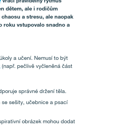
y
vrací pravidelný rytmus
en dětem, ale i rodičům
chaosu a stresu, ale naopak
ho roku vstupovalo snadno a
úkoly a učení. Nemusí to být
k
(např. pečlivě vyčleněná část
dporuje správné držení těla.
 se sešity, učebnice a psací
spirativní obrázek mohou dodat