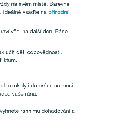
 vždy na svém místě. Barevné
. Ideálně vsaďte na
přírodní
raví věci na další den. Ráno
ak učit děti odpovědnosti.
liktům.
od do školy i do práce se musí
budou vaše rána.
e vyhnete rannímu dohadování a