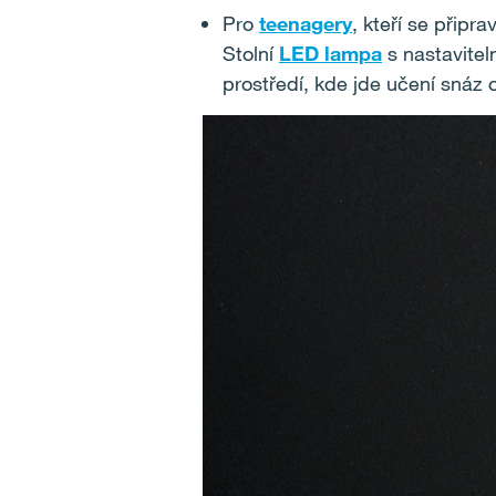
Pro
teenagery
, kteří se připra
Stolní
LED lampa
s nastavitel
prostředí, kde jde učení snáz 