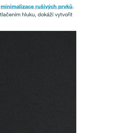
a
minimalizace rušivých prvků
.
tlačením hluku, dokáží vytvořit