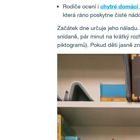
Rodiče ocení i
chytré domácí 
která ráno poskytne čisté nádo
Začátek dne určuje jeho náladu. P
snídaně, pár minut na krátký roz
piktogramů). Pokud děti jasně zna